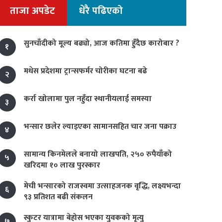
ताजा अपडेट
धेरै पढिएको
सुनचाँदीको मूल्य बढ्यो, आज कतिमा हुँदैछ कारोबार ?
१
मधेस प्रदेशमा ट्रान्सफर्मर चोरीका घटना बढे
२
कर्रा खोलामा पुल नहुँदा स्थानीयलाई समस्या
३
भन्सार छलेर ल्याइएका सामानसहित चार जना पक्राउ
४
सामान्य किनमेलले बनायो लाखपति, २५० रुपैयाँको
५
खरिदमा १० लाख पुरस्कार
मेची भन्सारको राजस्वमा उत्साहजनक वृद्धि, लक्ष्यभन्दा
६
९३ प्रतिशत बढी संकलन
स्कुटर यात्रामा बेहोस भएका युवकको मृत्यु
७