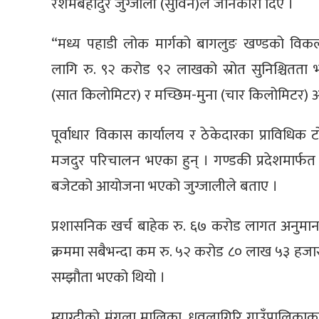
रेशमबहादुर जुग्जाली (सुविन)ले जानकारी दिए ।
“मध्य पहाडी लोक मार्गको बागलुङ खण्डको विकल
लागि रु. ९२ करोड ९२ लाखको स्रोत सुनिश्चितता
(सात किलोमिटर) र मच्छिम-मुना (चार किलोमिटर) अक
पूर्वाधार विकास कार्यालय र ठेकेदारका प्राविधिक 
मजदुर परिचालन भएका हुन् । गण्डकी प्रदेशमार्फत म्
बजेटको आयोजना भएको जुग्जालीले बताए ।
प्रशासनिक खर्च बाहेक रु. ६७ करोड लागत अनुमान ग
क्रममा सबैभन्दा कम रु. ५२ करोड ८० लाख ५३ हजार
सम्झौता भएको थियो ।
म्याग्दीको मंगला मालिका, धवलागिरि गाउँपालिकाका