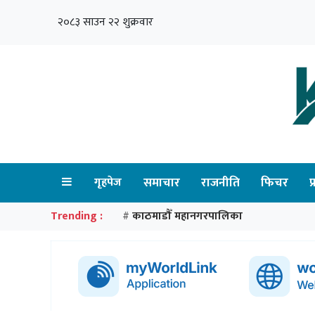
२०८३ साउन २२ शुक्रवार
गृहपेज
समाचार
राजनीति
फिचर
प
Trending :
काठमाडौँ महानगरपालिका
#