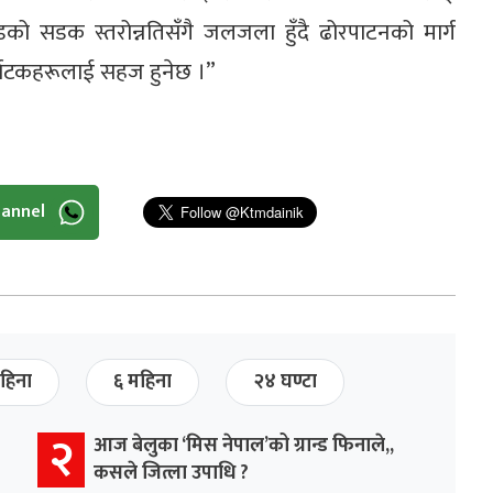
्डको सडक स्तरोन्नतिसँगै जलजला हुँदै ढोरपाटनको मार्ग
पर्यटकहरूलाई सहज हुनेछ ।”
hannel
हिना
६ महिना
२४ घण्टा
२
आज बेलुका ‘मिस नेपाल’को ग्रान्ड फिनाले,,
कसले जित्ला उपाधि ?