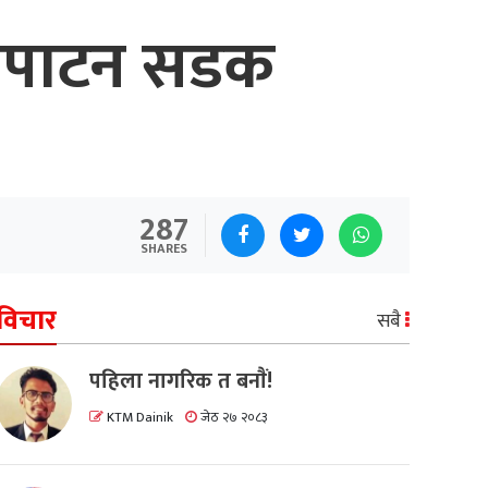
ोरपाटन सडक
287
SHARES
विचार
सबै
पहिला नागरिक त बनाैं!
KTM Dainik
जेठ २७ २०८३