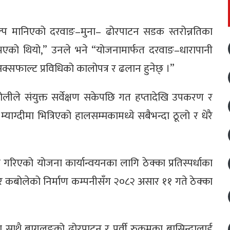
्प मानिएको दरवाङ–मुना– ढोरपाटन सडक स्तरोन्नतिका
 भएको थियो,” उनले भने “योजनामार्फत दरवाङ–धारापानी
्सफाल्ट प्रविधिको कालोपत्र र ढलान हुनेछ् ।”
टोलीले संयुक्त सर्वेक्षण सकेपछि गत हप्तादेखि उपकरण र
याग्दीमा भित्रिएको हालसम्मकामध्ये सबैभन्दा ठूलो र धेरै
रिएको योजना कार्यान्वयनका लागि ठेक्का प्रतिस्पर्धाका
 कबोलेको निर्माण कम्पनीसँग २०८२ असार ११ गते ठेक्का
 साथै बागलुङको ढोरपाटन र पूर्वी रुकुमका बासिन्दालाई