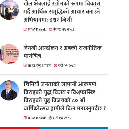
खेल क्षेत्रलाई उद्योगको रूपमा विकास
गर्दै आर्थिक समृद्धिको आधार बनाउने
अभियानमा: इश्वर जिसी
KTM Dainik
वैशाख २५ २०८३
जेनजी आन्दोलन र अबको राजनीतिक
मार्गचित्र
प्रा. डा. ईन्दु आचार्य
भदौ २९ २०८२
चिनियाँ जनताको जापानी आक्रमण
विरुद्दको युद्ध विजय र विश्वफासिष्ट
विरुद्दको युद्द विजयको ८० औं
वार्षिकोत्सव हामीले किन मनाउनुपर्दछ ?
KTM Dainik
भदौ १४ २०८२