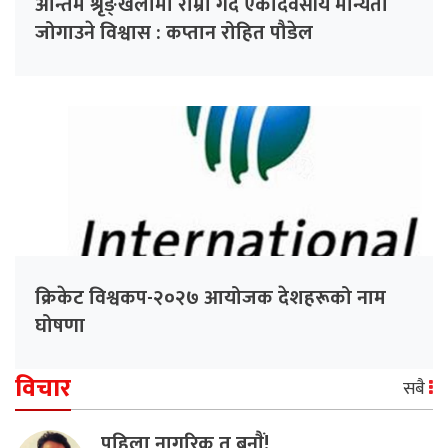
अन्तिम श्रृङ्खलामा राम्रो गर्दै एकदिवसीय मान्यता
जोगाउने विश्वास : कप्तान रोहित पौडेल
क्रिकेट विश्वकप-२०२७ आयोजक देशहरूको नाम
घोषणा
विचार
सबै
पहिला नागरिक त बनाैं!