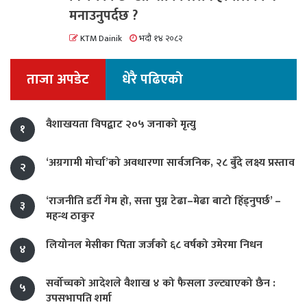
मनाउनुपर्दछ ?
KTM Dainik
भदौ १४ २०८२
ताजा अपडेट
धेरै पढिएको
वैशाखयता विपद्बाट २०५ जनाको मृत्यु
१
‘अग्रगामी मोर्चा’को अवधारणा सार्वजनिक, २८ बुँदे लक्ष्य प्रस्ताव
२
‘राजनीति डर्टी गेम हो, सत्ता पुग्न टेढा–मेढा बाटो हिँड्नुपर्छ’ –
३
महन्थ ठाकुर
लियोनल मेसीका पिता जर्जको ६८ वर्षको उमेरमा निधन
४
सर्वोच्चको आदेशले वैशाख ४ को फैसला उल्ट्याएको छैन :
५
उपसभापति शर्मा