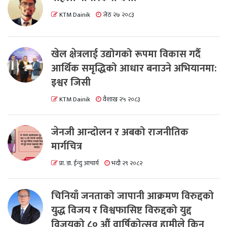
KTM Dainik
जेठ २७ २०८३
खेल क्षेत्रलाई उद्योगको रूपमा विकास गर्दै
आर्थिक समृद्धिको आधार बनाउने अभियानमा:
इश्वर जिसी
KTM Dainik
वैशाख २५ २०८३
जेनजी आन्दोलन र अबको राजनीतिक
मार्गचित्र
प्रा. डा. ईन्दु आचार्य
भदौ २९ २०८२
चिनियाँ जनताको जापानी आक्रमण विरुद्दको
युद्ध विजय र विश्वफासिष्ट विरुद्दको युद्द
विजयको ८० औं वार्षिकोत्सव हामीले किन