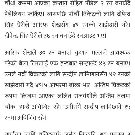
चौथो क्रममा आएका कप्तान रोहित पौडेल २ रन बनाउँदै
पेभेलियन फर्किए। त्यसपछि पाँचौँ विकेटको लागि दीपेन्द्र
सिंह ऐरीले आरिफ शेखसँग ४९ रनको साझेदारी गरे।
दीपेन्द्र सिंह ऐरीले ३७ रन बनाउँदै रनआउट भए।
आरिफ शेखले ३० रन बनाए। कुशल मल्लले आवश्यक
परेको बेला टिमलाई एक इन्डबाट सम्हाल्दै ४५ रन बनाए।
उनले नवौं विकेटको लागि सन्दीप लामिछानेसँग ४२ रनको
साझेदारी गर्दै ४९।५ ओभरमा बोल्ड भए। अन्तिम विकेटको
रूपमा क्रिजमा आएका ललित राजवंशीले अन्तिम बलमा
चौका हान्दै अविजित रहे। उनीसँगै सन्दीप लामिछाने १५
रनमा अविजित रहे।
यूएईका लागि बलिङतर्फ जुनैद सिद्धकी, ध्रुव परासर र