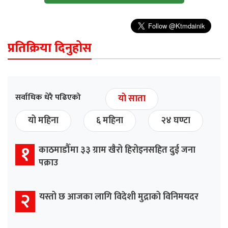
प्रतिक्रिया दिनुहोस
सर्वाधिक धेरै पढिएको
यो साता
यो महिना
६ महिना
२४ घण्टा
१
काठमाडौँमा ३३ ग्राम खैरो हिरोइनसहित दुई जना
पक्राउ
२
यस्तो छ आजका लागि विदेशी मुद्राको विनिमयदर