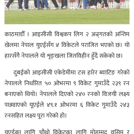
काठमाडौँ । आइसीसी विश्वकप लिग २ अन्र्गतको अन्तिम
खेलमा नेपाल युएईसँग ४ विकेटले पराजित भएको छ। यो
हारसँगै नेपालले यो शृङ्खला जितविहीन हुँदै सकेको छ।
दुबईको आइसीसी एकेडेमीमा टस हारेर ब्याटिङ गरेको
नेपालले निर्धारित ५० ओभरमा ९ विकेट गुमाउँदै २३९ रन
बनाएको थियो। नेपालले दिएको २४० रनको विजयी लक्ष्य
पछ्याएको यूएईले ४९.१ ओभरमा ६ विकेट गुमाउँदै २४३
रनसहित लक्ष्य पूरा गरेको हो।
यूएईका लागि चौथो विकेटका लागि मोहम्मद वसिम र