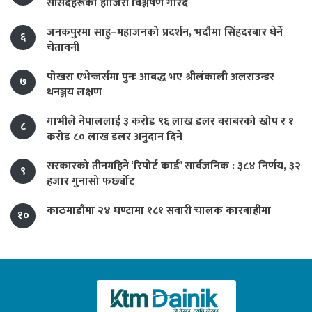
सांसदहरूको हाजिरी विश्लेषण गरिँदै
जनकपुरमा साहु–महाजनको प्रदर्शन, भदौमा सिंहदरबार घेर्ने
६
चेतावनी
पोखरा एभेन्जर्समा पुनः आबद्ध भए श्रीलंकाली अलराउन्डर
७
धनञ्जय लक्षण
गाभीले नेपाललाई ३ करोड ९६ लाख डलर बराबरको खोप र १
८
करोड ८० लाख डलर अनुदान दिने
सरकारको तीनमहिने ‘रिपोर्ट कार्ड’ सार्वजनिक : ३८४ निर्णय, ३२
९
हजार गुनासो फर्छ्योट
काठमाडौंमा २४ घण्टामा १८१ सवारी चालक कारबाहीमा
१०