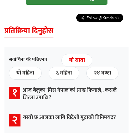
प्रतिक्रिया दिनुहोस
सर्वाधिक धेरै पढिएको
यो साता
यो महिना
६ महिना
२४ घण्टा
१
आज बेलुका ‘मिस नेपाल’को ग्रान्ड फिनाले,, कसले
जित्ला उपाधि ?
२
यस्तो छ आजका लागि विदेशी मुद्राको विनिमयदर