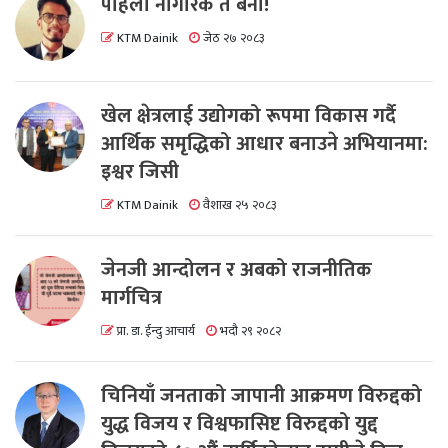
पहिला नागरिक त बनाैं!
KTM Dainik
जेठ २७ २०८३
खेल क्षेत्रलाई उद्योगको रूपमा विकास गर्दै
आर्थिक समृद्धिको आधार बनाउने अभियानमा:
इश्वर जिसी
KTM Dainik
वैशाख २५ २०८३
जेनजी आन्दोलन र अबको राजनीतिक
मार्गचित्र
प्रा. डा. ईन्दु आचार्य
भदौ २९ २०८२
चिनियाँ जनताको जापानी आक्रमण विरुद्दको
युद्ध विजय र विश्वफासिष्ट विरुद्दको युद्द