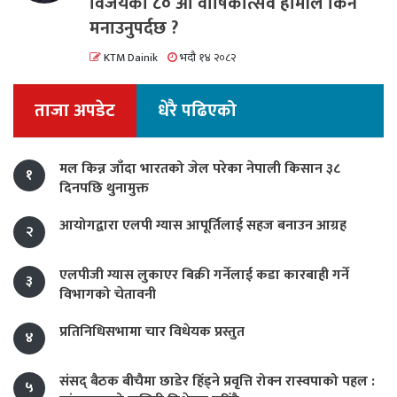
विजयको ८० औं वार्षिकोत्सव हामीले किन
मनाउनुपर्दछ ?
KTM Dainik
भदौ १४ २०८२
ताजा अपडेट
धेरै पढिएको
मल किन्न जाँदा भारतको जेल परेका नेपाली किसान ३८
१
दिनपछि थुनामुक्त
आयोगद्वारा एलपी ग्यास आपूर्तिलाई सहज बनाउन आग्रह
२
एलपीजी ग्यास लुकाएर बिक्री गर्नेलाई कडा कारबाही गर्ने
३
विभागको चेतावनी
प्रतिनिधिसभामा चार विधेयक प्रस्तुत
४
संसद् बैठक बीचैमा छाडेर हिँड्ने प्रवृत्ति रोक्न रास्वपाको पहल :
५