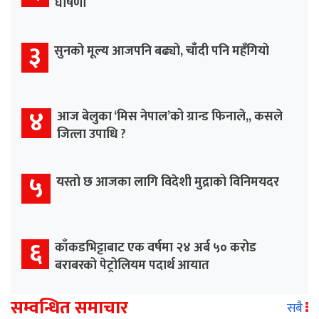
घोषणा
३
सुनको मूल्य आजपनि बढ्यो, चाँदी पनि महँगियो
४
आज बेलुका ‘मिस नेपाल’को ग्रान्ड फिनाले,, कसले
जित्ला उपाधि ?
५
यस्तो छ आजका लागि विदेशी मुद्राको विनिमयदर
६
काँकडभिट्टाबाट एक वर्षमा २४ अर्ब ५० करोड
बराबरको पेट्रोलियम पदार्थ आयात
सम्वन्धित समाचार
सबै