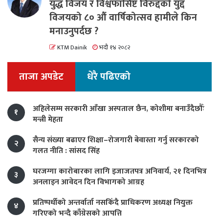
युद्ध विजय र विश्वफासिष्ट विरुद्दको युद्द
विजयको ८० औं वार्षिकोत्सव हामीले किन
मनाउनुपर्दछ ?
KTM Dainik
भदौ १४ २०८२
ताजा अपडेट
धेरै पढिएको
अहिलेसम्म सरकारी आँखा अस्पताल छैन, कोशीमा बनाउँदैछौँः
१
मन्त्री मेहता
सैन्य संख्या बढाएर शिक्षा–रोजगारी बेवास्ता गर्नु सरकारको
२
गलत नीति : सांसद सिंह
घरजग्गा कारोबारका लागि इजाजतपत्र अनिवार्य, २१ दिनभित्र
३
अनलाइन आवेदन दिन विभागको आग्रह
प्रतिष्पर्धीको अन्तर्वार्ता नसकिँदै प्राधिकरण अध्यक्ष नियुक्त
४
गरिएको भन्दै काँग्रेसको आपत्ति