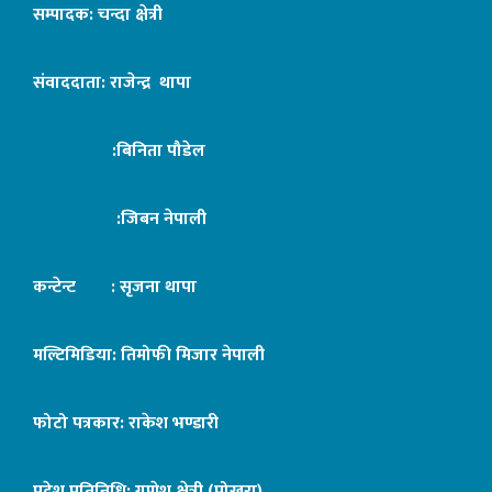
सम्पादक: चन्दा क्षेत्री
संवाददाता: राजेन्द्र थापा
:बिनिता पौडेल
:जिबन नेपाली
कन्टेन्ट : सृजना थापा
मल्टिमिडिया: तिमोफी मिजार नेपाली
फोटो पत्रकार: राकेश भण्डारी
प्रदेश प्रतिनिधि: गणेश क्षेत्री (पोखरा)