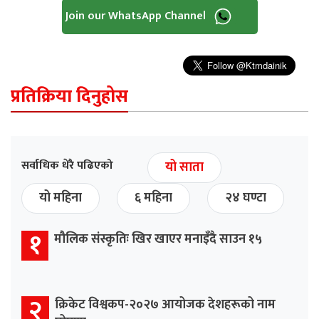
Join our WhatsApp Channel
प्रतिक्रिया दिनुहोस
सर्वाधिक धेरै पढिएको
यो साता
यो महिना
६ महिना
२४ घण्टा
१
मौलिक संस्कृतिः खिर खाएर मनाइँदै साउन १५
२
क्रिकेट विश्वकप-२०२७ आयोजक देशहरूको नाम