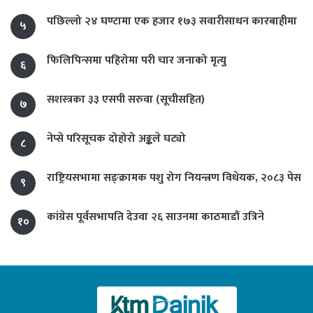
पछिल्लो २४ घण्टामा एक हजार १७३ सवारीसाधन कारबाहीमा
५
फिलिपिन्समा पहिरोमा परी चार जनाको मृत्यु
६
सशस्त्रका ३३ एसपी सरुवा (सूचीसहित)
७
नेप्से परिसूचक दोहोरो अङ्कले घट्यो
८
राष्ट्रियसभामा सङ्क्रामक पशु रोग नियन्त्रण विधेयक, २०८३ पेस
९
कांग्रेस पूर्वसभापति देउवा २६ साउनमा काठमाडौं उत्रिने
१०