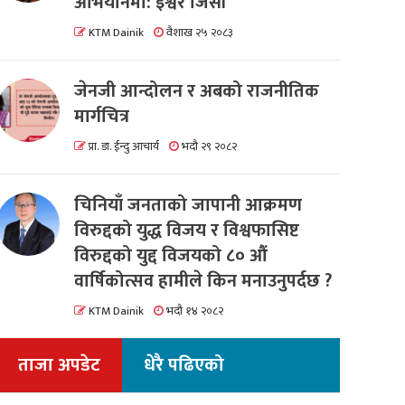
अभियानमा: इश्वर जिसी
KTM Dainik
वैशाख २५ २०८३
जेनजी आन्दोलन र अबको राजनीतिक
मार्गचित्र
प्रा. डा. ईन्दु आचार्य
भदौ २९ २०८२
चिनियाँ जनताको जापानी आक्रमण
विरुद्दको युद्ध विजय र विश्वफासिष्ट
विरुद्दको युद्द विजयको ८० औं
वार्षिकोत्सव हामीले किन मनाउनुपर्दछ ?
KTM Dainik
भदौ १४ २०८२
ताजा अपडेट
धेरै पढिएको