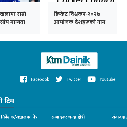
ङ्खलामा राम्रो
क्रिकेट विश्वकप-२०२७
वसीय मान्यता
आयोजक देशहरूको नाम
श्वास : कप्तान
घोषणा
ेल
Facebook
Twitter
Youtube
रो टिम
ध निर्देशक/सञ्चालक: नेत्र
सम्पादक: चन्दा क्षेत्री
संवाददात