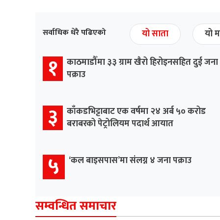
सर्वाधिक धेरै पढिएको
यो साता
यो म
१
काठमाडौँमा ३३ ग्राम खैरो हिरोइनसहित दुई जना
पक्राउ
३
काँकडभिट्टाबाट एक वर्षमा २४ अर्ब ५० करोड
बराबरको पेट्रोलियम पदार्थ आयात
५
‘कल बाइसपास’मा संलग्न ४ जना पक्राउ
सम्वन्धित समाचार