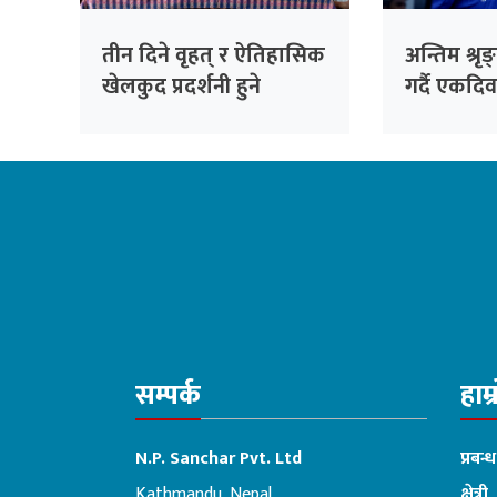
तीन दिने वृहत् र ऐतिहासिक
अन्तिम श्रृ
खेलकुद प्रदर्शनी हुने
गर्दै एकदि
जोगाउने वि
रोहित पौड
सम्पर्क
हाम्
N.P. Sanchar Pvt. Ltd
प्रबन्
Kathmandu, Nepal
क्षेत्री