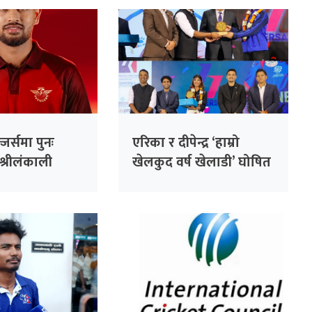
जर्समा पुनः
एरिका र दीपेन्द्र ‘हाम्रो
श्रीलंकाली
खेलकुद वर्ष खेलाडी’ घोषित
धनञ्जय लक्षण