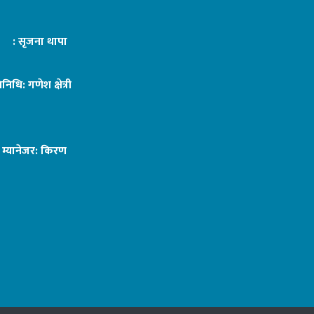
ट : सृजना थापा
तिनिधि: गणेश क्षेत्री
ङ म्यानेजर: किरण