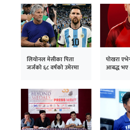
लियोनल मेसीका पिता
पोखरा एभेन्
जर्जको ६८ वर्षको उमेरमा
आबद्ध भए 
निधन
अलराउन्डर 