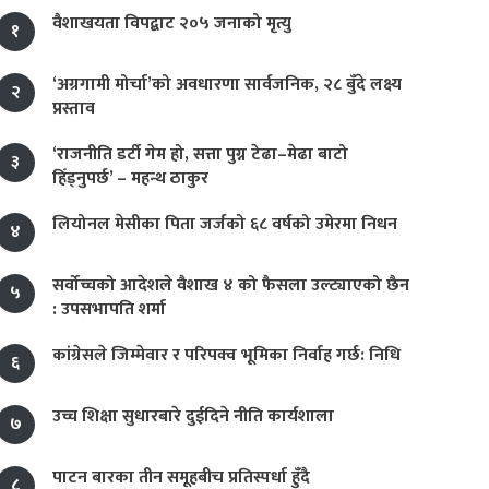
वैशाखयता विपद्बाट २०५ जनाको मृत्यु
१
‘अग्रगामी मोर्चा’को अवधारणा सार्वजनिक, २८ बुँदे लक्ष्य
२
प्रस्ताव
‘राजनीति डर्टी गेम हो, सत्ता पुग्न टेढा–मेढा बाटो
३
हिँड्नुपर्छ’ – महन्थ ठाकुर
लियोनल मेसीका पिता जर्जको ६८ वर्षको उमेरमा निधन
४
सर्वोच्चको आदेशले वैशाख ४ को फैसला उल्ट्याएको छैन
५
: उपसभापति शर्मा
कांग्रेसले जिम्मेवार र परिपक्व भूमिका निर्वाह गर्छ: निधि
६
उच्च शिक्षा सुधारबारे दुईदिने नीति कार्यशाला
७
पाटन बारका तीन समूहबीच प्रतिस्पर्धा हुँदै
८