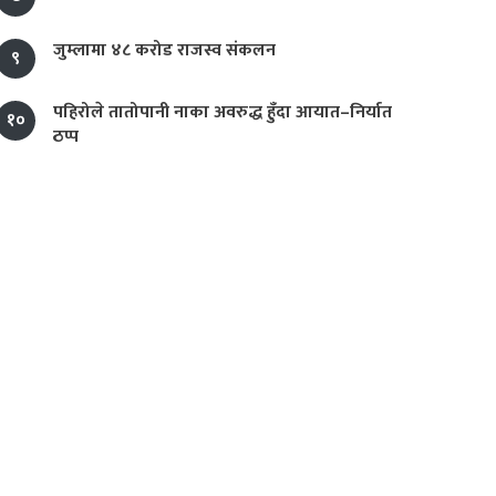
जुम्लामा ४८ करोड राजस्व संकलन
९
पहिरोले तातोपानी नाका अवरुद्ध हुँदा आयात–निर्यात
१०
ठप्प