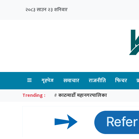
२०८३ साउन २३ शनिवार
गृहपेज
समाचार
राजनीति
फिचर
प
Trending :
काठमाडौँ महानगरपालिका
#