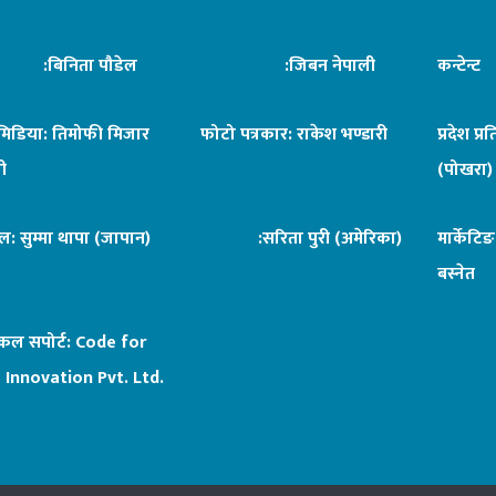
िनिता पौडेल
:जिबन नेपाली
कन्टेन्
िमिडिया: तिमोफी मिजार
फोटो पत्रकार: राकेश भण्डारी
प्रदेश प्र
ी
(पोखरा)
ल: सुम्मा थापा (जापान)
:सरिता पुरी (अमेरिका)
मार्केटि
बस्नेत
िकल सपोर्ट:
Code for
 Innovation Pvt. Ltd.