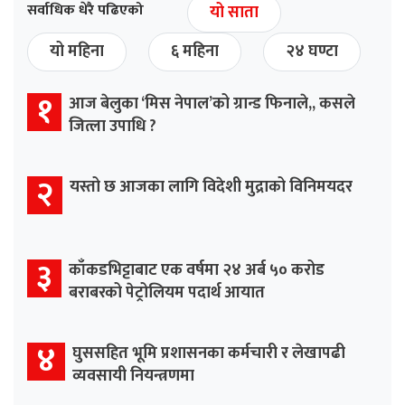
सर्वाधिक धेरै पढिएको
यो साता
यो महिना
६ महिना
२४ घण्टा
१
आज बेलुका ‘मिस नेपाल’को ग्रान्ड फिनाले,, कसले
जित्ला उपाधि ?
२
यस्तो छ आजका लागि विदेशी मुद्राको विनिमयदर
३
काँकडभिट्टाबाट एक वर्षमा २४ अर्ब ५० करोड
बराबरको पेट्रोलियम पदार्थ आयात
४
घुससहित भूमि प्रशासनका कर्मचारी र लेखापढी
व्यवसायी नियन्त्रणमा