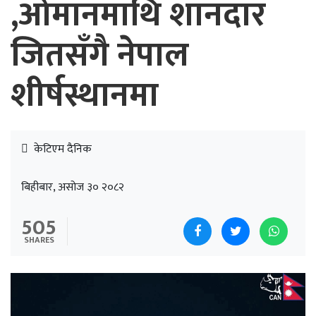
,ओमानमाथि शानदार
जितसँगै नेपाल
शीर्षस्थानमा
केटिएम दैनिक
बिहीबार, असोज ३० २०८२
505
SHARES