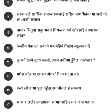
सम्पत्ति शुद्धीकरण मुद्दामा चक्रे मिलनले पाए सफाइ
१
सरकारले आर्थिक रूपान्तरणलाई राष्ट्रिय प्राथमिकतामा राखेको
२
छ : मन्त्री खनाल
बाघ र चितुवा अनुगमन र नियन्त्रण गर्न खोरसहित क्यामरा
३
जडान
केन्द्रीय बैंक ६० अर्बको एकमहिने निक्षेप सङ्कलन गर्दै
४
सुनचाँदीको मूल्य बढ्यो, आज कतिमा हुँदैछ कारोबार ?
५
मधेस प्रदेशमा ट्रान्सफर्मर चोरीका घटना बढे
६
कर्रा खोलामा पुल नहुँदा स्थानीयलाई समस्या
७
भन्सार छलेर ल्याइएका सामानसहित चार जना पक्राउ
८