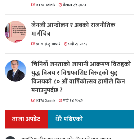
KTM Dainik
वैशाख २५ २०८३
जेनजी आन्दोलन र अबको राजनीतिक
मार्गचित्र
प्रा. डा. ईन्दु आचार्य
भदौ २९ २०८२
चिनियाँ जनताको जापानी आक्रमण विरुद्दको
युद्ध विजय र विश्वफासिष्ट विरुद्दको युद्द
विजयको ८० औं वार्षिकोत्सव हामीले किन
मनाउनुपर्दछ ?
KTM Dainik
भदौ १४ २०८२
ताजा अपडेट
धेरै पढिएको