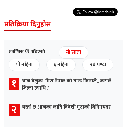
प्रतिक्रिया दिनुहोस
सर्वाधिक धेरै पढिएको
यो साता
यो महिना
६ महिना
२४ घण्टा
१
आज बेलुका ‘मिस नेपाल’को ग्रान्ड फिनाले,, कसले
जित्ला उपाधि ?
२
यस्तो छ आजका लागि विदेशी मुद्राको विनिमयदर