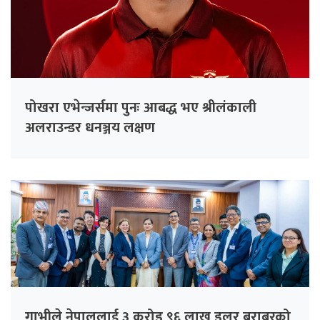
पोखरा एभेन्जर्समा पुनः आबद्ध भए श्रीलंकाली
अलराउन्डर धनञ्जय लक्षण
गाभीले नेपाललाई ३ करोड ९६ लाख डलर बराबरको