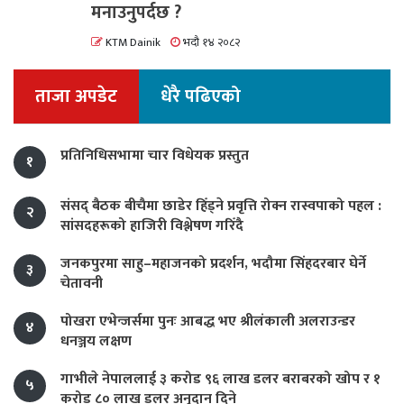
मनाउनुपर्दछ ?
KTM Dainik
भदौ १४ २०८२
ताजा अपडेट
धेरै पढिएको
प्रतिनिधिसभामा चार विधेयक प्रस्तुत
१
संसद् बैठक बीचैमा छाडेर हिँड्ने प्रवृत्ति रोक्न रास्वपाको पहल :
२
सांसदहरूको हाजिरी विश्लेषण गरिँदै
जनकपुरमा साहु–महाजनको प्रदर्शन, भदौमा सिंहदरबार घेर्ने
३
चेतावनी
पोखरा एभेन्जर्समा पुनः आबद्ध भए श्रीलंकाली अलराउन्डर
४
धनञ्जय लक्षण
गाभीले नेपाललाई ३ करोड ९६ लाख डलर बराबरको खोप र १
५
करोड ८० लाख डलर अनुदान दिने