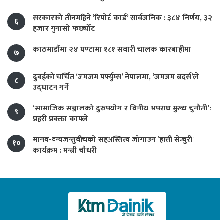
सरकारको तीनमहिने ‘रिपोर्ट कार्ड’ सार्वजनिक : ३८४ निर्णय, ३२
६
हजार गुनासो फर्छ्योट
काठमाडौंमा २४ घण्टामा १८१ सवारी चालक कारबाहीमा
७
दुबईको चर्चित ‘जमजम पर्फ्युम्स’ नेपालमा, ‘जमजम ब्रदर्स’ले
८
उद्घाटन गर्ने
‘सामाजिक सञ्जालको दुरुपयोग र वित्तीय अपराध मुख्य चुनौती’:
९
प्रहरी प्रवक्ता काफ्ले
मानव-वन्यजन्तुबीचको सहअस्तित्व जोगाउन ‘हात्ती सेन्चुरी’
१०
कार्यक्रम : मन्त्री चौधरी