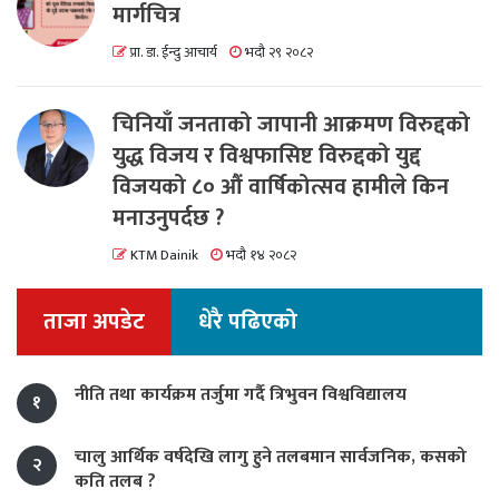
मार्गचित्र
प्रा. डा. ईन्दु आचार्य
भदौ २९ २०८२
चिनियाँ जनताको जापानी आक्रमण विरुद्दको
युद्ध विजय र विश्वफासिष्ट विरुद्दको युद्द
विजयको ८० औं वार्षिकोत्सव हामीले किन
मनाउनुपर्दछ ?
KTM Dainik
भदौ १४ २०८२
ताजा अपडेट
धेरै पढिएको
नीति तथा कार्यक्रम तर्जुमा गर्दै त्रिभुवन विश्वविद्यालय
१
चालु आर्थिक वर्षदेखि लागु हुने तलबमान सार्वजनिक, कसको
२
कति तलब ?