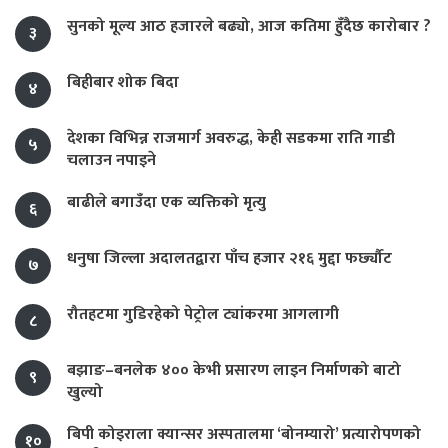
सुनको मूल्य आठ हजारले बढ्यो, आज कतिमा हुँदैछ कारोबार ?
३
बिहीबार शोक बिदा
४
देशका विभिन्न राजमार्ग अवरुद्ध, केही सडकमा राति गाडी
५
चलाउन नपाइने
बाढीले बगाउँदा एक व्यक्तिको मृत्यु
६
धनुषा जिल्ला अदालतद्वारा पाँच हजार २१६ मुद्दा फर्छ्यौट
७
रौतहटमा गुडिरहेको पेट्रोल ट्यांकरमा आगलागी
८
बझाङ–बनलेक ४०० केभी प्रसारण लाइन निर्माणको बाटो
९
खुल्यो
बिपी कोइराला क्यान्सर अस्पतालमा ‘बोनम्यारो’ प्रत्यारोपणको
१०