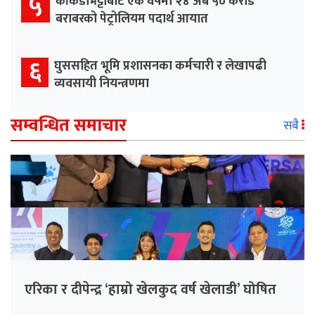
५
काँकडभिट्टाबाट एक वर्षमा २४ अर्ब ५० करोड
बराबरको पेट्रोलियम पदार्थ आयात
६
घुससहित भूमि प्रशासनका कर्मचारी र लेखापढी
व्यवसायी नियन्त्रणमा
सम्वन्धित समाचार
सबै
एरिका र दीपेन्द्र ‘हाम्रो खेलकुद वर्ष खेलाडी’ घोषित