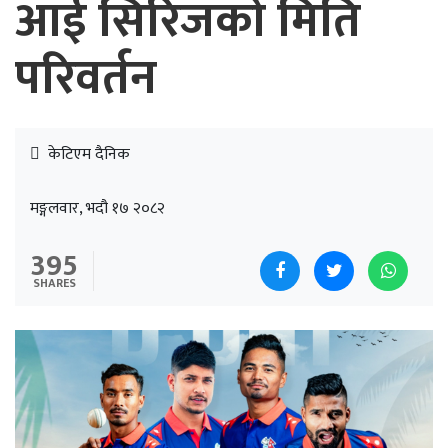
आई सिरिजको मिति
परिवर्तन
केटिएम दैनिक
मङ्गलवार, भदौ १७ २०८२
395
SHARES