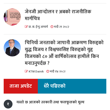
जेनजी आन्दोलन र अबको राजनीतिक
मार्गचित्र
प्रा. डा. ईन्दु आचार्य
भदौ २९ २०८२
चिनियाँ जनताको जापानी आक्रमण विरुद्दको
युद्ध विजय र विश्वफासिष्ट विरुद्दको युद्द
विजयको ८० औं वार्षिकोत्सव हामीले किन
मनाउनुपर्दछ ?
KTM Dainik
भदौ १४ २०८२
ताजा अपडेट
धेरै पढिएको
यस्तो छ आजको तरकारी तथा फलफूलको मूल्य
१