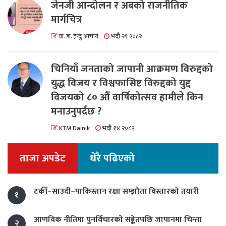
जेनजी आन्दोलन र अबको राजनीतिक
मार्गचित्र
प्रा. डा. ईन्दु आचार्य
भदौ २९ २०८२
चिनियाँ जनताको जापानी आक्रमण विरुद्दको
युद्ध विजय र विश्वफासिष्ट विरुद्दको युद्द
विजयको ८० औं वार्षिकोत्सव हामीले किन
मनाउनुपर्दछ ?
KTM Dainik
भदौ १४ २०८२
ताजा अपडेट
धेरै पढिएको
टर्की–साउदी–पाकिस्तान रक्षा सम्झौता विस्तारको तयारी
१
आणविक नीतिमा पुनर्विचारको सङ्केतपछि जापानमा चिन्ता
२