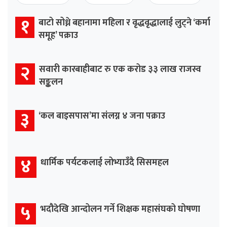
१
बाटो सोध्ने बहानामा महिला र वृद्धवृद्धालाई लुट्ने ‘कर्मा
समूह’ पक्राउ
२
सवारी कारबाहीबाट रु एक करोड ३३ लाख राजस्व
सङ्कलन
३
‘कल बाइसपास’मा संलग्न ४ जना पक्राउ
४
धार्मिक पर्यटकलाई लोभ्याउँदै सिसमहल
५
भदौदेखि आन्दोलन गर्ने शिक्षक महासंघको घोषणा