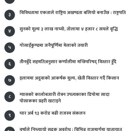
विविधतामा एकताले राष्ट्रिय अखण्डता बलियो बनाउँछ : राष्ट्रपति
३
सुनको मूल्य ३ लाख नाघ्यो, तोलामा ४ हजार ८ सयले वृद्धि
४
गोसाइँकुण्डमा जनैपूर्णिमा मेलाको तयारी
५
तीनबुँदे सहमतिअनुसार कर्णालीमा मन्त्रिपरिषद् विस्तार हुँदै
६
इलाममा अदुवाको आकर्षक मूल्य, खेती विस्तार गर्दै किसान
७
ग्यासको कालोबजारी रोक्न उपत्यकाका डिपोमा सादा
८
पोसाकका प्रहरी खटाइने
चार अर्ब ९३ करोड बढी राजस्व संकलन
९
वर्षाले निम्त्यायो सडक अवरोध : विभिन्न राजमार्गमा यातायात