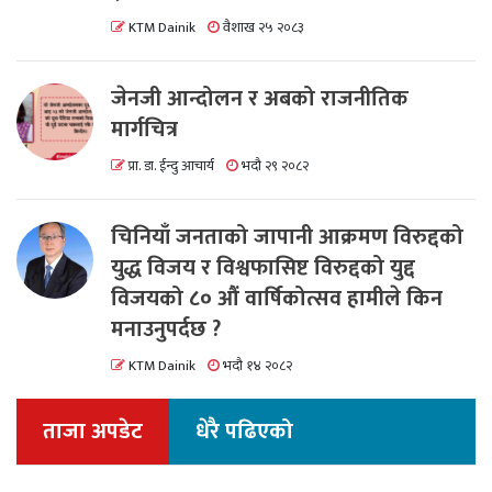
KTM Dainik
वैशाख २५ २०८३
जेनजी आन्दोलन र अबको राजनीतिक
मार्गचित्र
प्रा. डा. ईन्दु आचार्य
भदौ २९ २०८२
चिनियाँ जनताको जापानी आक्रमण विरुद्दको
युद्ध विजय र विश्वफासिष्ट विरुद्दको युद्द
विजयको ८० औं वार्षिकोत्सव हामीले किन
मनाउनुपर्दछ ?
KTM Dainik
भदौ १४ २०८२
ताजा अपडेट
धेरै पढिएको