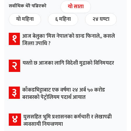
सर्वाधिक धेरै पढिएको
यो साता
यो महिना
६ महिना
२४ घण्टा
१
आज बेलुका ‘मिस नेपाल’को ग्रान्ड फिनाले,, कसले
जित्ला उपाधि ?
२
यस्तो छ आजका लागि विदेशी मुद्राको विनिमयदर
३
काँकडभिट्टाबाट एक वर्षमा २४ अर्ब ५० करोड
बराबरको पेट्रोलियम पदार्थ आयात
४
घुससहित भूमि प्रशासनका कर्मचारी र लेखापढी
व्यवसायी नियन्त्रणमा