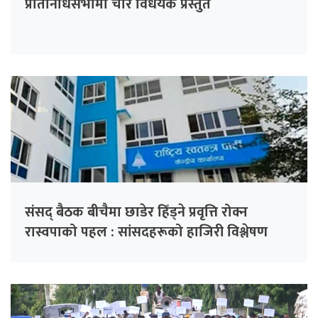
प्रतिनिधिसभामा चार विधेयक प्रस्तुत
संसद् बैठक बीचैमा छाडेर हिँड्ने प्रवृत्ति रोक्न
रास्वपाको पहल : सांसदहरूको हाजिरी विश्लेषण
गरिँदै