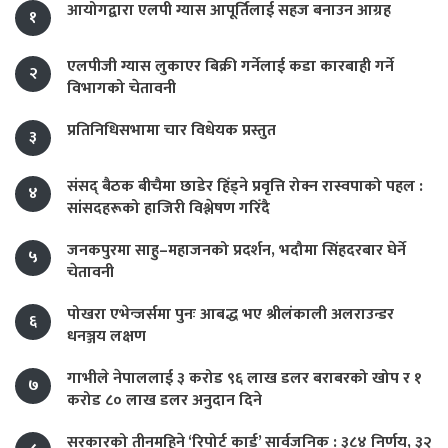
आयोगद्वारा एलपी ग्यास आपूर्तिलाई सहज बनाउन आग्रह
१
एलपीजी ग्यास लुकाएर बिक्री गर्नेलाई कडा कारबाही गर्ने
२
विभागको चेतावनी
प्रतिनिधिसभामा चार विधेयक प्रस्तुत
३
संसद् बैठक बीचैमा छाडेर हिँड्ने प्रवृत्ति रोक्न रास्वपाको पहल :
४
सांसदहरूको हाजिरी विश्लेषण गरिँदै
जनकपुरमा साहु–महाजनको प्रदर्शन, भदौमा सिंहदरबार घेर्ने
५
चेतावनी
पोखरा एभेन्जर्समा पुनः आबद्ध भए श्रीलंकाली अलराउन्डर
६
धनञ्जय लक्षण
गाभीले नेपाललाई ३ करोड ९६ लाख डलर बराबरको खोप र १
७
करोड ८० लाख डलर अनुदान दिने
सरकारको तीनमहिने ‘रिपोर्ट कार्ड’ सार्वजनिक : ३८४ निर्णय, ३२