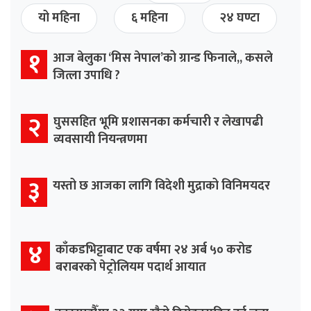
यो महिना
६ महिना
२४ घण्टा
१
आज बेलुका ‘मिस नेपाल’को ग्रान्ड फिनाले,, कसले
जित्ला उपाधि ?
२
घुससहित भूमि प्रशासनका कर्मचारी र लेखापढी
व्यवसायी नियन्त्रणमा
३
यस्तो छ आजका लागि विदेशी मुद्राको विनिमयदर
४
काँकडभिट्टाबाट एक वर्षमा २४ अर्ब ५० करोड
बराबरको पेट्रोलियम पदार्थ आयात