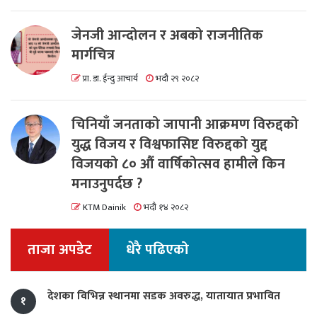
जेनजी आन्दोलन र अबको राजनीतिक
मार्गचित्र
प्रा. डा. ईन्दु आचार्य
भदौ २९ २०८२
चिनियाँ जनताको जापानी आक्रमण विरुद्दको
युद्ध विजय र विश्वफासिष्ट विरुद्दको युद्द
विजयको ८० औं वार्षिकोत्सव हामीले किन
मनाउनुपर्दछ ?
KTM Dainik
भदौ १४ २०८२
ताजा अपडेट
धेरै पढिएको
देशका विभिन्न स्थानमा सडक अवरुद्ध, यातायात प्रभावित
१