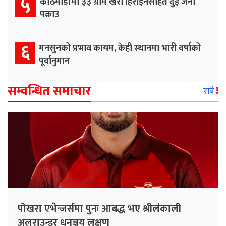
५
काठमाडौँमा ३३ ग्राम खैरो हिरोइनसहित दुई जना
पक्राउ
६
मनसुनको प्रभाव कायम, केही स्थानमा भारी वर्षाको
पूर्वानुमान
सम्वन्धित समाचार
सबै
पोखरा एभेन्जर्समा पुनः आबद्ध भए श्रीलंकाली
अलराउन्डर धनञ्जय लक्षण