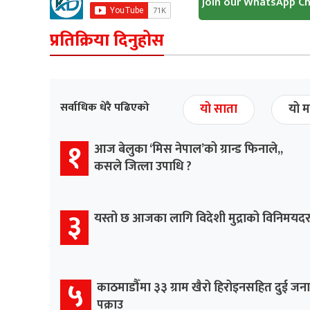
Join our WhatsApp C
प्रतिक्रिया दिनुहोस
सर्वाधिक धेरै पढिएको
यो साता
यो म
१
आज बेलुका ‘मिस नेपाल’को ग्रान्ड फिनाले,,
कसले जित्ला उपाधि ?
३
यस्तो छ आजका लागि विदेशी मुद्राको विनिमयद
५
काठमाडौँमा ३३ ग्राम खैरो हिरोइनसहित दुई जना
पक्राउ