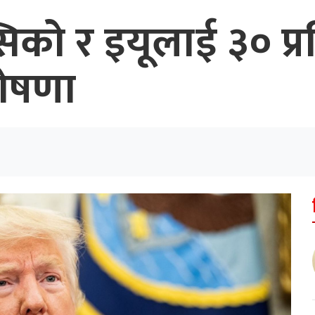
्सिको र इयूलाई ३० प
घोषणा