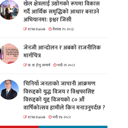
खेल क्षेत्रलाई उद्योगको रूपमा विकास
गर्दै आर्थिक समृद्धिको आधार बनाउने
अभियानमा: इश्वर जिसी
KTM Dainik
वैशाख २५ २०८३
जेनजी आन्दोलन र अबको राजनीतिक
मार्गचित्र
प्रा. डा. ईन्दु आचार्य
भदौ २९ २०८२
चिनियाँ जनताको जापानी आक्रमण
विरुद्दको युद्ध विजय र विश्वफासिष्ट
विरुद्दको युद्द विजयको ८० औं
वार्षिकोत्सव हामीले किन मनाउनुपर्दछ ?
KTM Dainik
भदौ १४ २०८२