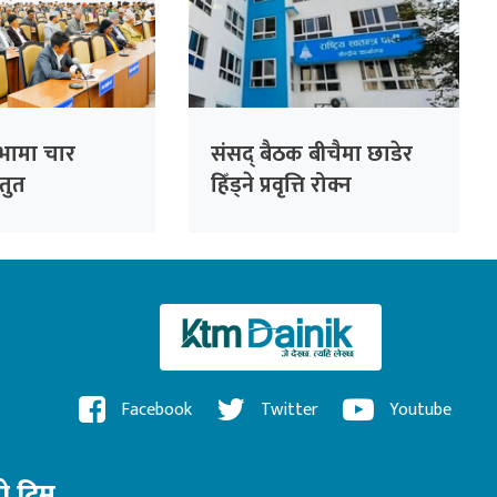
सभामा चार
संसद् बैठक बीचैमा छाडेर
्तुत
हिँड्ने प्रवृत्ति रोक्न
रास्वपाको पहल :
सांसदहरूको हाजिरी
विश्लेषण गरिँदै
Facebook
Twitter
Youtube
रो टिम