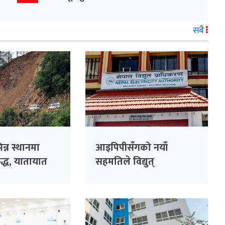
सबै
न्न स्थानमा
आइपिपीसँगको नयाँ
्ध, यातायात
सहमतिले विद्युत्
प्राधिकरणलाई एक
अर्बभन्दा बढी दायित्वको
जोखिम