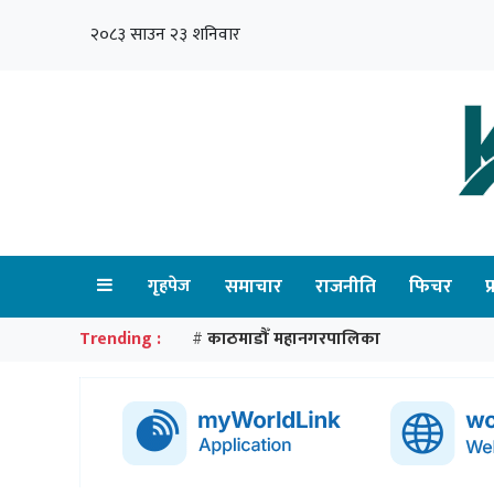
२०८३ साउन २३ शनिवार
गृहपेज
समाचार
राजनीति
फिचर
प
Trending :
काठमाडौँ महानगरपालिका
#