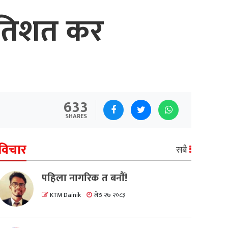
्रतिशत कर
633
SHARES
विचार
सबै
पहिला नागरिक त बनाैं!
KTM Dainik
जेठ २७ २०८३