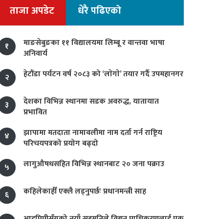
ताजा अपडेट
धेरै पढिएको
माङसेबुङका ११ विद्यालयमा लिम्बू र वान्तवा भाषा
१
अनिवार्य
हेटौंडा पर्यटन वर्ष २०८३ को ‘लाेगाे’ तयार गर्दै उपमहानगर
२
देशका विभिन्न स्थानमा सडक अवरुद्ध, यातायात
३
प्रभावित
झापामा मतदाता नामावलीमा नाम दर्ता गर्न राष्ट्रिय
४
परिचयपत्रको प्रयोग बढ्दो
लागुऔषधसहित विभिन्न स्थानबाट २० जना पक्राउ
५
कहिलेकाहीँ एक्लै लड्नुपर्छः प्रधानमन्त्री साह
६
आइपिपीसँगको नयाँ सहमतिले विद्युत् प्राधिकरणलाई एक