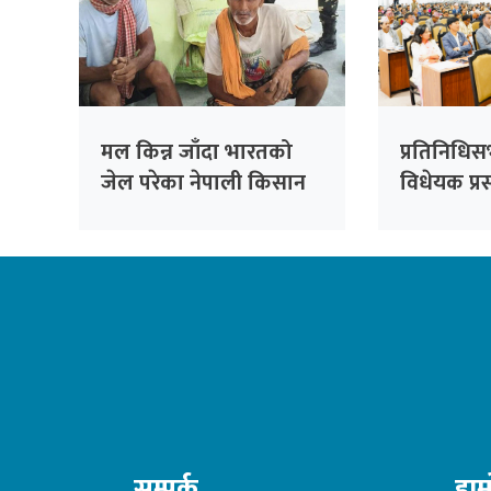
मल किन्न जाँदा भारतको
प्रतिनिधि
जेल परेका नेपाली किसान
विधेयक प्रस
३८ दिनपछि थुनामुक्त
सम्पर्क
हाम्