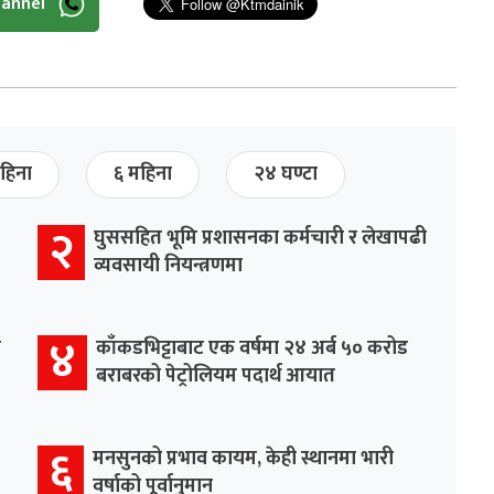
hannel
हिना
६ महिना
२४ घण्टा
२
घुससहित भूमि प्रशासनका कर्मचारी र लेखापढी
व्यवसायी नियन्त्रणमा
४
र
काँकडभिट्टाबाट एक वर्षमा २४ अर्ब ५० करोड
बराबरको पेट्रोलियम पदार्थ आयात
६
मनसुनको प्रभाव कायम, केही स्थानमा भारी
वर्षाको पूर्वानुमान