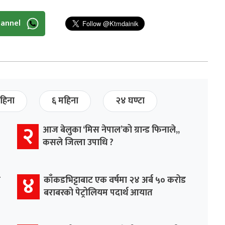
hannel
हिना
६ महिना
२४ घण्टा
२
आज बेलुका ‘मिस नेपाल’को ग्रान्ड फिनाले,,
कसले जित्ला उपाधि ?
४
र
काँकडभिट्टाबाट एक वर्षमा २४ अर्ब ५० करोड
बराबरको पेट्रोलियम पदार्थ आयात