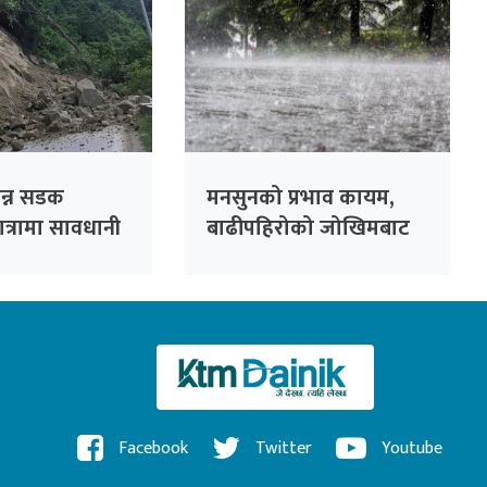
िन्न सडक
मनसुनको प्रभाव कायम,
ात्रामा सावधानी
बाढीपहिरोको जोखिमबाट
नुरोध
सतर्क रहन आग्रह
Facebook
Twitter
Youtube