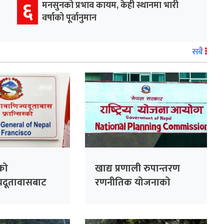
६
मनसुनको प्रभाव कायम, केही स्थानमा भारी
वर्षाको पूर्वानुमान
सबै
्को
खाद्य प्रणाली रुपान्तरण
यदूतावासबाट
रणनीतिक योजनाको
 सेवा प्रवाह हुने
विवरण सङ्कलन गर्न स्थानीय
तहसँग समन्वय गरिने