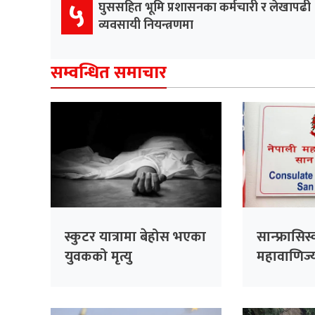
५
घुससहित भूमि प्रशासनका कर्मचारी र लेखापढी
व्यवसायी नियन्त्रणमा
सम्वन्धित समाचार
स्कुटर यात्रामा बेहोस भएका
सान्फ्रासिस
युवकको मृत्यु
महावाणिज्
भदौ १५ सम्म