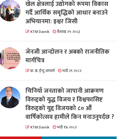
खेल क्षेत्रलाई उद्योगको रूपमा विकास
गर्दै आर्थिक समृद्धिको आधार बनाउने
अभियानमा: इश्वर जिसी
KTM Dainik
वैशाख २५ २०८३
जेनजी आन्दोलन र अबको राजनीतिक
मार्गचित्र
प्रा. डा. ईन्दु आचार्य
भदौ २९ २०८२
चिनियाँ जनताको जापानी आक्रमण
विरुद्दको युद्ध विजय र विश्वफासिष्ट
विरुद्दको युद्द विजयको ८० औं
वार्षिकोत्सव हामीले किन मनाउनुपर्दछ ?
KTM Dainik
भदौ १४ २०८२