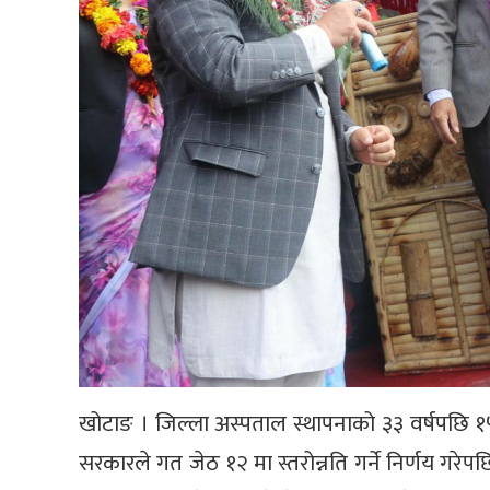
खोटाङ । जिल्ला अस्पताल स्थापनाको ३३ वर्षपछि १५
सरकारले गत जेठ १२ मा स्तरोन्नति गर्ने निर्णय गरेप