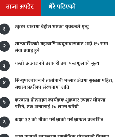
ताजा अपडेट
धेरै पढिएको
स्कुटर यात्रामा बेहोस भएका युवकको मृत्यु
१
सान्फ्रासिस्को महावाणिज्यदूतावासबाट भदौ १५ सम्म
२
सेवा प्रवाह हुने
यस्तो छ आजको तरकारी तथा फलफूलको मूल्य
३
सिन्धुपाल्चोकको तातोपानी भन्सार क्षेत्रमा सुख्खा पहिरो,
४
सशस्त्र प्रहरीका संरचनामा क्षति
करदाता प्रोत्साहन कार्यक्रमः शुक्रबार उपहार घोषणा
५
गरिने, एक जनालाई १० लाख रुपैयाँ
कक्षा १२ को मौका परीक्षाको परीक्षाफल प्रकाशित
६
खाद्य प्रणाली रुपान्तरण रणनीतिक योजनाको विवरण