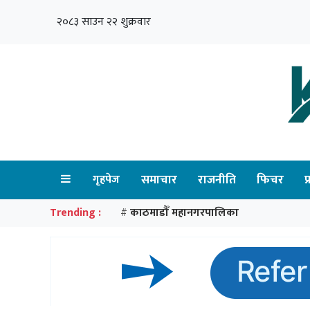
२०८३ साउन २२ शुक्रवार
गृहपेज
समाचार
राजनीति
फिचर
प
Trending :
काठमाडौँ महानगरपालिका
#