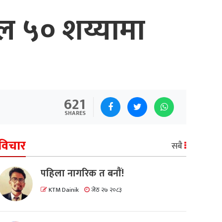
ाल ५० शय्यामा
621
SHARES
विचार
सबै
पहिला नागरिक त बनाैं!
KTM Dainik
जेठ २७ २०८३