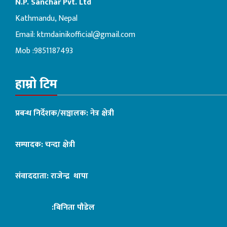
N.P. Sanchar Pvt. Ltd
Kathmandu, Nepal
Email:
ktmdainikofficial@gmail.com
Mob :9851187493
हाम्रो टिम
प्रबन्ध निर्देशक/सञ्चालक: नेत्र क्षेत्री
सम्पादक: चन्दा क्षेत्री
संवाददाता: राजेन्द्र थापा
:बिनिता पौडेल