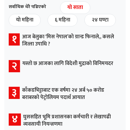
सर्वाधिक धेरै पढिएको
यो साता
यो महिना
६ महिना
२४ घण्टा
१
आज बेलुका ‘मिस नेपाल’को ग्रान्ड फिनाले,, कसले
जित्ला उपाधि ?
२
यस्तो छ आजका लागि विदेशी मुद्राको विनिमयदर
३
काँकडभिट्टाबाट एक वर्षमा २४ अर्ब ५० करोड
बराबरको पेट्रोलियम पदार्थ आयात
४
घुससहित भूमि प्रशासनका कर्मचारी र लेखापढी
व्यवसायी नियन्त्रणमा