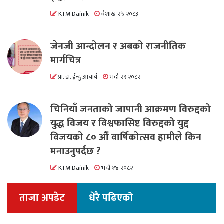
KTM Dainik
वैशाख २५ २०८३
जेनजी आन्दोलन र अबको राजनीतिक
मार्गचित्र
प्रा. डा. ईन्दु आचार्य
भदौ २९ २०८२
चिनियाँ जनताको जापानी आक्रमण विरुद्दको
युद्ध विजय र विश्वफासिष्ट विरुद्दको युद्द
विजयको ८० औं वार्षिकोत्सव हामीले किन
मनाउनुपर्दछ ?
KTM Dainik
भदौ १४ २०८२
ताजा अपडेट
धेरै पढिएको