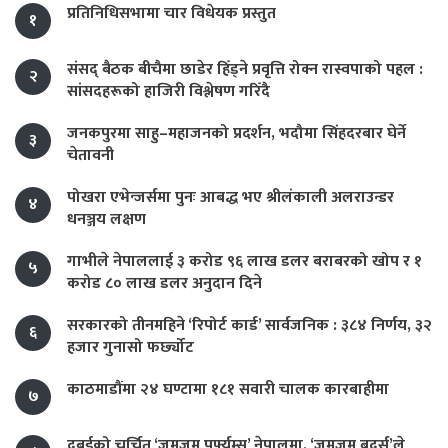
प्रतिनिधिसभामा चार विधेयक प्रस्तुत
१
संसद् बैठक बीचैमा छाडेर हिँड्ने प्रवृत्ति रोक्न रास्वपाको पहल :
२
सांसदहरूको हाजिरी विश्लेषण गरिँदै
जनकपुरमा साहु–महाजनको प्रदर्शन, भदौमा सिंहदरबार घेर्ने
३
चेतावनी
पोखरा एभेन्जर्समा पुनः आबद्ध भए श्रीलंकाली अलराउन्डर
४
धनञ्जय लक्षण
गाभीले नेपाललाई ३ करोड ९६ लाख डलर बराबरको खोप र १
५
करोड ८० लाख डलर अनुदान दिने
सरकारको तीनमहिने ‘रिपोर्ट कार्ड’ सार्वजनिक : ३८४ निर्णय, ३२
६
हजार गुनासो फर्छ्योट
काठमाडौंमा २४ घण्टामा १८१ सवारी चालक कारबाहीमा
७
दुबईको चर्चित ‘जमजम पर्फ्युम्स’ नेपालमा, ‘जमजम ब्रदर्स’ले