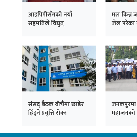
आइपिपीसँगको नयाँ
मल किन्न 
सहमतिले विद्युत्
जेल परेका
प्राधिकरणलाई एक
३८ दिनपछि 
अर्बभन्दा बढी दायित्वको
जोखिम
संसद् बैठक बीचैमा छाडेर
जनकपुरमा 
हिँड्ने प्रवृत्ति रोक्न
महाजनको प्
रास्वपाको पहल :
सिंहदरबार घ
सांसदहरूको हाजिरी