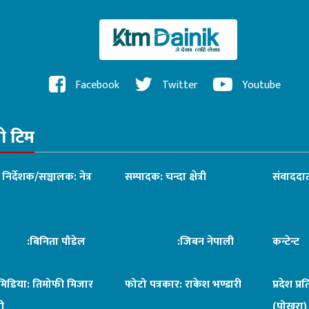
Facebook
Twitter
Youtube
रो टिम
ध निर्देशक/सञ्चालक: नेत्र
सम्पादक: चन्दा क्षेत्री
संवाददात
िनिता पौडेल
:जिबन नेपाली
कन्टेन्
िमिडिया: तिमोफी मिजार
फोटो पत्रकार: राकेश भण्डारी
प्रदेश प्र
ी
(पोखरा)