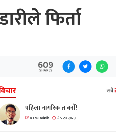
्डारीले फिर्ता
609
SHARES
विचार
सबै
पहिला नागरिक त बनाैं!
KTM Dainik
जेठ २७ २०८३