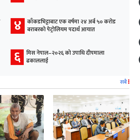
४
र
काँकडभिट्टाबाट एक वर्षमा २४ अर्ब ५० करोड
बराबरको पेट्रोलियम पदार्थ आयात
६
मिस नेपाल–२०२६ को उपाधि दीपमाला
ढकाललाई
सबै