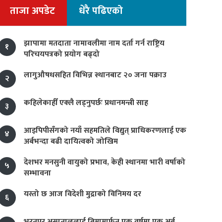
ताजा अपडेट
धेरै पढिएको
झापामा मतदाता नामावलीमा नाम दर्ता गर्न राष्ट्रिय
१
परिचयपत्रको प्रयोग बढ्दो
लागुऔषधसहित विभिन्न स्थानबाट २० जना पक्राउ
२
कहिलेकाहीँ एक्लै लड्नुपर्छः प्रधानमन्त्री साह
३
आइपिपीसँगको नयाँ सहमतिले विद्युत् प्राधिकरणलाई एक
४
अर्बभन्दा बढी दायित्वको जोखिम
देशभर मनसुनी वायुको प्रभाव, केही स्थानमा भारी वर्षाको
५
सम्भावना
यस्तो छ आज विदेशी मुद्राको विनिमय दर
६
भरतपुर अस्पताललाई बिमामार्फत एक वर्षमा एक अर्ब