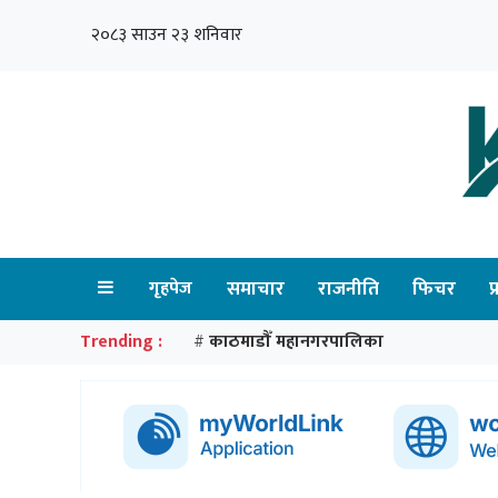
२०८३ साउन २३ शनिवार
गृहपेज
समाचार
राजनीति
फिचर
प
Trending :
काठमाडौँ महानगरपालिका
#