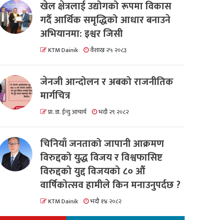
खेल क्षेत्रलाई उद्योगको रूपमा विकास
गर्दै आर्थिक समृद्धिको आधार बनाउने
अभियानमा: इश्वर जिसी
KTM Dainik
वैशाख २५ २०८३
जेनजी आन्दोलन र अबको राजनीतिक
मार्गचित्र
प्रा. डा. ईन्दु आचार्य
भदौ २९ २०८२
चिनियाँ जनताको जापानी आक्रमण
विरुद्दको युद्ध विजय र विश्वफासिष्ट
विरुद्दको युद्द विजयको ८० औं
वार्षिकोत्सव हामीले किन मनाउनुपर्दछ ?
KTM Dainik
भदौ १४ २०८२