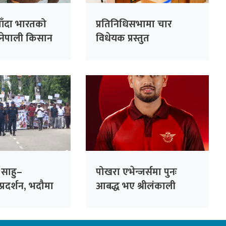
जाँदा भारतको
प्रतिनिधिसभामा चार
 नेपाली किसान
विधेयक प्रस्तुत
थुनामुक्त
साहु–
पोखरा एभेन्जर्समा पुनः
रदर्शन, भदौमा
आबद्ध भए श्रीलंकाली
ेर्ने चेतावनी
अलराउन्डर धनञ्जय लक्षण