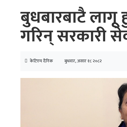
बुधबारबाटै लागू हुन
गरिन् सरकारी से
केटिएम दैनिक
बुधवार, असार १८ २०८२