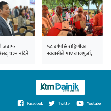
रीले जवाफ
५८ वर्षपछि रोहिणीका
ंसद् चल्न नदिने
स्ववासीले पाए लालपुर्जा,
 अडान
२७१ परिवार बने जग्गाधनी
Facebook
Twitter
Youtube