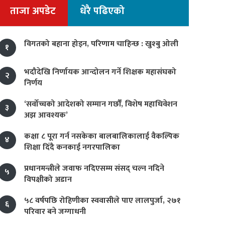
ताजा अपडेट
धेरै पढिएको
विगतको बहाना होइन, परिणाम चाहिन्छ : खुश्बु ओली
१
भदौदेखि निर्णायक आन्दोलन गर्ने शिक्षक महासंघको
२
निर्णय
‘सर्वोच्चको आदेशको सम्मान गर्छौं, विशेष महाधिवेशन
३
अझ आवश्यक’
कक्षा ८ पूरा गर्न नसकेका बालबालिकालाई वैकल्पिक
४
शिक्षा दिँदै कनकाई नगरपालिका
प्रधानमन्त्रीले जवाफ नदिएसम्म संसद् चल्न नदिने
५
विपक्षीको अडान
५८ वर्षपछि रोहिणीका स्ववासीले पाए लालपुर्जा, २७१
६
परिवार बने जग्गाधनी