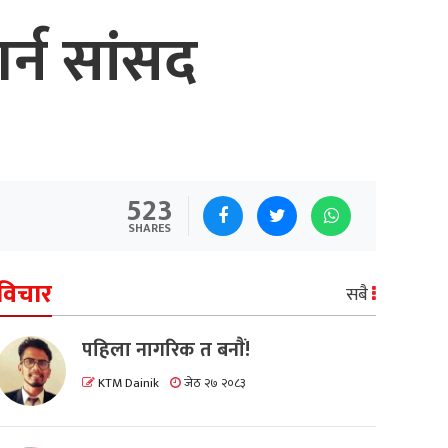
्न सांसद
523
SHARES
विचार
सबै
पहिला नागरिक त बनाैं!
KTM Dainik
जेठ २७ २०८३