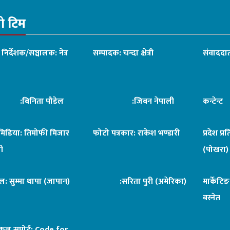
रो टिम
ध निर्देशक/सञ्चालक: नेत्र
सम्पादक: चन्दा क्षेत्री
संवाददात
िनिता पौडेल
:जिबन नेपाली
कन्टेन्
िमिडिया: तिमोफी मिजार
फोटो पत्रकार: राकेश भण्डारी
प्रदेश प्र
ी
(पोखरा)
ल: सुम्मा थापा (जापान)
:सरिता पुरी (अमेरिका)
मार्केटि
बस्नेत
िकल सपोर्ट:
Code for