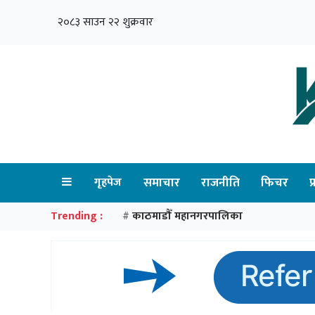
२०८३ साउन २२ शुक्रवार
गृहपेज
समाचार
राजनीति
फिचर
प
Trending :
काठमाडौँ महानगरपालिका
#