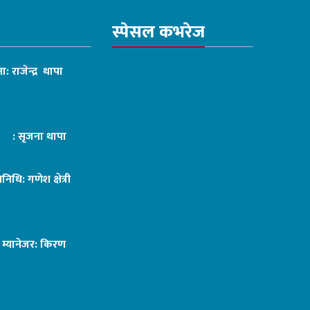
स्पेसल कभरेज
ा: राजेन्द्र थापा
ट : सृजना थापा
तिनिधि: गणेश क्षेत्री
ङ म्यानेजर: किरण