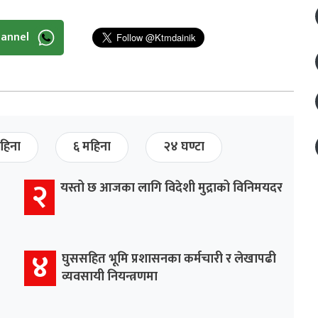
hannel
हिना
६ महिना
२४ घण्टा
२
यस्तो छ आजका लागि विदेशी मुद्राको विनिमयदर
४
घुससहित भूमि प्रशासनका कर्मचारी र लेखापढी
व्यवसायी नियन्त्रणमा