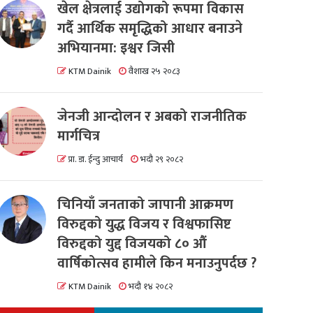
खेल क्षेत्रलाई उद्योगको रूपमा विकास
गर्दै आर्थिक समृद्धिको आधार बनाउने
अभियानमा: इश्वर जिसी
KTM Dainik
वैशाख २५ २०८३
जेनजी आन्दोलन र अबको राजनीतिक
मार्गचित्र
प्रा. डा. ईन्दु आचार्य
भदौ २९ २०८२
चिनियाँ जनताको जापानी आक्रमण
विरुद्दको युद्ध विजय र विश्वफासिष्ट
विरुद्दको युद्द विजयको ८० औं
वार्षिकोत्सव हामीले किन मनाउनुपर्दछ ?
KTM Dainik
भदौ १४ २०८२