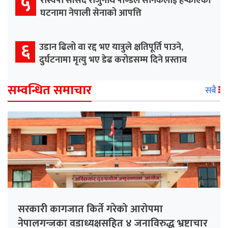
५
रास्वपा सांसद राजुनाथ पाण्डेले सैनिकलाई हप्काएको
घटनामा नेपाली सेनाको आपत्ति
६
उडान ढिलो वा रद्द भए यात्रुले क्षतिपूर्ति पाउने,
दुर्घटनामा मृत्यु भए डेढ करोडसम्म दिने प्रस्ताव
सम्वन्धित समाचार
सबै
सरकारी कागजात किर्ते गरेको आरोपमा
नेपालगन्जका वडाध्यक्षसहित ४ जनाविरुद्ध भ्रष्टाचार