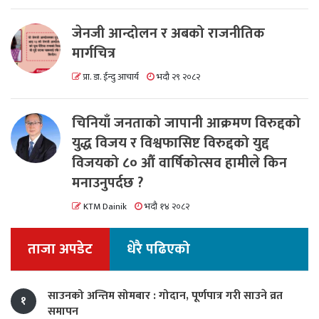
जेनजी आन्दोलन र अबको राजनीतिक
मार्गचित्र
प्रा. डा. ईन्दु आचार्य
भदौ २९ २०८२
चिनियाँ जनताको जापानी आक्रमण विरुद्दको
युद्ध विजय र विश्वफासिष्ट विरुद्दको युद्द
विजयको ८० औं वार्षिकोत्सव हामीले किन
मनाउनुपर्दछ ?
KTM Dainik
भदौ १४ २०८२
ताजा अपडेट
धेरै पढिएको
साउनको अन्तिम सोमबार : गोदान, पूर्णपात्र गरी साउने व्रत
१
समापन