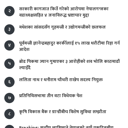
सरकारी कागजात किर्ते गरेको आरोपमा नेपालगन्जका
२
वडाध्यक्षसहित ४ जनाविरुद्ध भ्रष्टाचार मुद्दा
मधेशका सांसदसँग गृहमन्त्री र उद्योगमन्त्रीको छलफल
३
पूर्वमन्त्री ज्ञानेन्द्रबहादुर कार्कीलाई १५ लाख धरौटीमा रिहा गर्न
४
आदेश
ब्रोड पिकमा ज्यान गुमाएका ३ आरोहीको शव भोलि काठमाडौं
५
ल्याइँदै
ललिता नाथ र धनीराम चौधरी राखेप सदस्य नियुक्त
६
प्रतिनिधिसभामा तीन वटा विधेयक पेश
७
कृषि विकास बैंक र ग्रान्डीबीच विशेष सुविधा सम्झौता
८
Breaking: सन्दीप लामिछाने नेपालको नयाँ एकदिवसीय