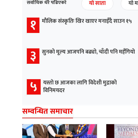
सर्वाधिक धेरै पढिएको
यो साता
यो म
१
मौलिक संस्कृतिः खिर खाएर मनाइँदै साउन १५
३
सुनको मूल्य आजपनि बढ्यो, चाँदी पनि महँगियो
५
यस्तो छ आजका लागि विदेशी मुद्राको
विनिमयदर
सम्वन्धित समाचार