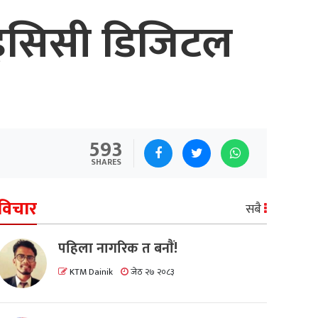
आइसिसी डिजिटल
593
SHARES
विचार
सबै
पहिला नागरिक त बनाैं!
KTM Dainik
जेठ २७ २०८३