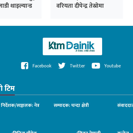
लाडी थाइल्यान्ड
वरियता दीपेन्द्र तेस्रोमा
उक्लिए
Facebook
Twitter
Youtube
रो टिम
ध निर्देशक/सञ्चालक: नेत्र
सम्पादक: चन्दा क्षेत्री
संवाददात