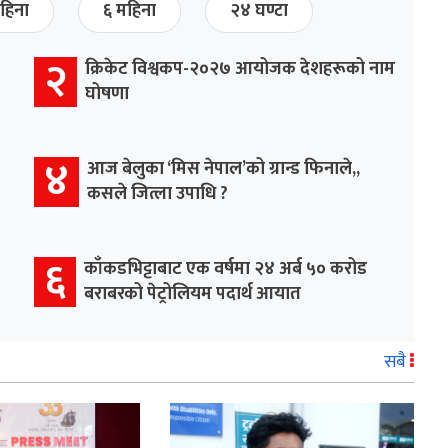
हिना
६ महिना
२४ घण्टा
२
क्रिकेट विश्वकप-२०२७ आयोजक देशहरूको नाम
घोषणा
४
आज बेलुका ‘मिस नेपाल’को ग्रान्ड फिनाले,,
कसले जित्ला उपाधि ?
६
काँकडभिट्टाबाट एक वर्षमा २४ अर्ब ५० करोड
बराबरको पेट्रोलियम पदार्थ आयात
सबै