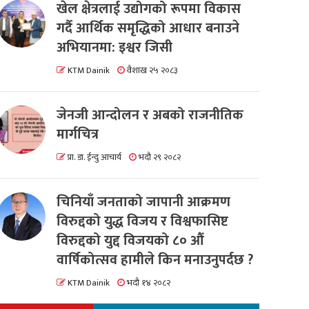
खेल क्षेत्रलाई उद्योगको रूपमा विकास
गर्दै आर्थिक समृद्धिको आधार बनाउने
अभियानमा: इश्वर जिसी
KTM Dainik
वैशाख २५ २०८३
जेनजी आन्दोलन र अबको राजनीतिक
मार्गचित्र
प्रा. डा. ईन्दु आचार्य
भदौ २९ २०८२
चिनियाँ जनताको जापानी आक्रमण
विरुद्दको युद्ध विजय र विश्वफासिष्ट
विरुद्दको युद्द विजयको ८० औं
वार्षिकोत्सव हामीले किन मनाउनुपर्दछ ?
KTM Dainik
भदौ १४ २०८२