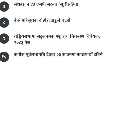
सशस्त्रका ३३ एसपी सरुवा (सूचीसहित)
७
नेप्से परिसूचक दोहोरो अङ्कले घट्यो
८
राष्ट्रियसभामा सङ्क्रामक पशु रोग नियन्त्रण विधेयक,
९
२०८३ पेस
कांग्रेस पूर्वसभापति देउवा २६ साउनमा काठमाडौं उत्रिने
१०