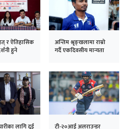
ृहत् र ऐतिहासिक
अन्तिम श्रृङ्खलामा राम्रो
्शनी हुने
गर्दै एकदिवसीय मान्यता
जोगाउने विश्वास : कप्तान
रोहित पौडेल
ारीका लागि दुई
टी-२०आई अलराउन्डर