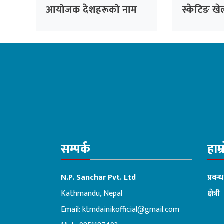
आयोजक देशहरूको नाम
स्केटिङ खे
घोषणा
जाँदै
सम्पर्क
हाम्
N.P. Sanchar Pvt. Ltd
प्रबन्
Kathmandu, Nepal
क्षेत्री
Email:
ktmdainikofficial@gmail.com