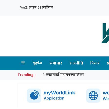
२०८३ साउन २१ बिहीबार
गृहपेज
समाचार
राजनीति
फिचर
प
Trending :
काठमाडौँ महानगरपालिका
#