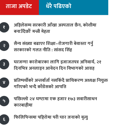
ताजा अपडेट
धेरै पढिएको
अहिलेसम्म सरकारी आँखा अस्पताल छैन, कोशीमा
१
बनाउँदैछौँः मन्त्री मेहता
सैन्य संख्या बढाएर शिक्षा–रोजगारी बेवास्ता गर्नु
२
सरकारको गलत नीति : सांसद सिंह
घरजग्गा कारोबारका लागि इजाजतपत्र अनिवार्य, २१
३
दिनभित्र अनलाइन आवेदन दिन विभागको आग्रह
प्रतिष्पर्धीको अन्तर्वार्ता नसकिँदै प्राधिकरण अध्यक्ष नियुक्त
४
गरिएको भन्दै काँग्रेसको आपत्ति
पछिल्लो २४ घण्टामा एक हजार १७३ सवारीसाधन
५
कारबाहीमा
फिलिपिन्समा पहिरोमा परी चार जनाको मृत्यु
६