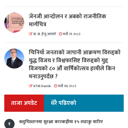
जेनजी आन्दोलन र अबको राजनीतिक
मार्गचित्र
प्रा. डा. ईन्दु आचार्य
भदौ २९ २०८२
चिनियाँ जनताको जापानी आक्रमण विरुद्दको
युद्ध विजय र विश्वफासिष्ट विरुद्दको युद्द
विजयको ८० औं वार्षिकोत्सव हामीले किन
मनाउनुपर्दछ ?
KTM Dainik
भदौ १४ २०८२
ताजा अपडेट
धेरै पढिएको
बलुचिस्तानमा सुरक्षा कारबाहीमा १५ लडाकु मारिए
१