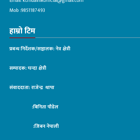
Email:
ktmdainikofficial@gmail.com
Mob :9851187493
हाम्रो टिम
प्रबन्ध निर्देशक/सञ्चालक: नेत्र क्षेत्री
सम्पादक: चन्दा क्षेत्री
संवाददाता: राजेन्द्र थापा
:बिनिता पौडेल
:जिबन नेपाली