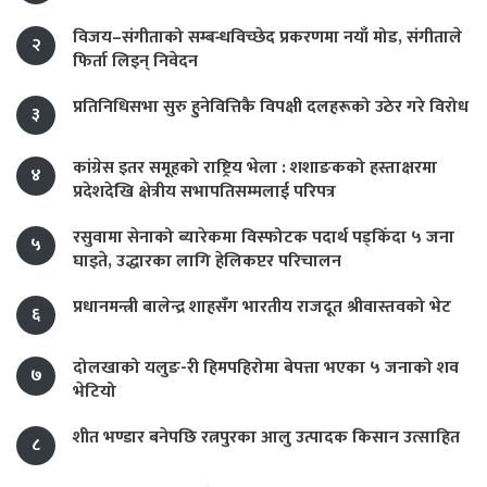
विजय–संगीताको सम्बन्धविच्छेद प्रकरणमा नयाँ मोड, संगीता‍ले
२
फिर्ता लिइन् निवेदन
प्रतिनिधिसभा सुरु हुनेवित्तिकै विपक्षी दलहरूको उठेर गरे विरोध
३
कांग्रेस इतर समूहको राष्ट्रिय भेला : शशाङकको हस्ताक्षरमा
४
प्रदेशदेखि क्षेत्रीय सभापतिसम्मलाई परिपत्र
रसुवामा सेनाको ब्यारेकमा विस्फोटक पदार्थ पड्किँदा ५ जना
५
घाइते, उद्धारका लागि हेलिकप्टर परिचालन
प्रधानमन्त्री बालेन्द्र शाहसँग भारतीय राजदूत श्रीवास्तवको भेट
६
दोलखाको यलुङ-री हिमपहिरोमा बेपत्ता भएका ५ जनाको शव
७
भेटियो
शीत भण्डार बनेपछि रत्नपुरका आलु उत्पादक किसान उत्साहित
८