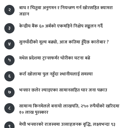
बाघ र चितुवा अनुगमन र नियन्त्रण गर्न खोरसहित क्यामरा
२
जडान
केन्द्रीय बैंक ६० अर्बको एकमहिने निक्षेप सङ्कलन गर्दै
३
सुनचाँदीको मूल्य बढ्यो, आज कतिमा हुँदैछ कारोबार ?
४
मधेस प्रदेशमा ट्रान्सफर्मर चोरीका घटना बढे
५
कर्रा खोलामा पुल नहुँदा स्थानीयलाई समस्या
६
भन्सार छलेर ल्याइएका सामानसहित चार जना पक्राउ
७
सामान्य किनमेलले बनायो लाखपति, २५० रुपैयाँको खरिदमा
८
१० लाख पुरस्कार
मेची भन्सारको राजस्वमा उत्साहजनक वृद्धि, लक्ष्यभन्दा ९३
९