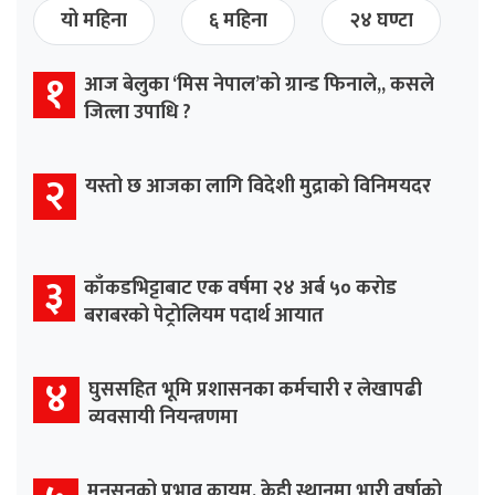
यो महिना
६ महिना
२४ घण्टा
१
आज बेलुका ‘मिस नेपाल’को ग्रान्ड फिनाले,, कसले
जित्ला उपाधि ?
२
यस्तो छ आजका लागि विदेशी मुद्राको विनिमयदर
३
काँकडभिट्टाबाट एक वर्षमा २४ अर्ब ५० करोड
बराबरको पेट्रोलियम पदार्थ आयात
४
घुससहित भूमि प्रशासनका कर्मचारी र लेखापढी
व्यवसायी नियन्त्रणमा
मनसुनको प्रभाव कायम, केही स्थानमा भारी वर्षाको