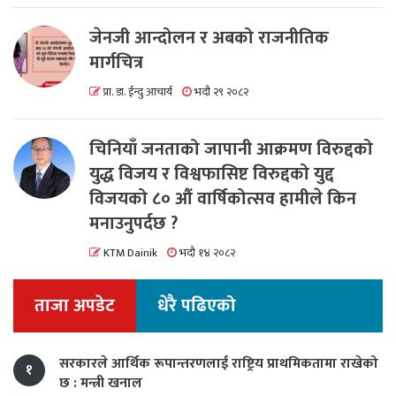
जेनजी आन्दोलन र अबको राजनीतिक
मार्गचित्र
प्रा. डा. ईन्दु आचार्य
भदौ २९ २०८२
चिनियाँ जनताको जापानी आक्रमण विरुद्दको
युद्ध विजय र विश्वफासिष्ट विरुद्दको युद्द
विजयको ८० औं वार्षिकोत्सव हामीले किन
मनाउनुपर्दछ ?
KTM Dainik
भदौ १४ २०८२
ताजा अपडेट
धेरै पढिएको
सरकारले आर्थिक रूपान्तरणलाई राष्ट्रिय प्राथमिकतामा राखेको
१
छ : मन्त्री खनाल