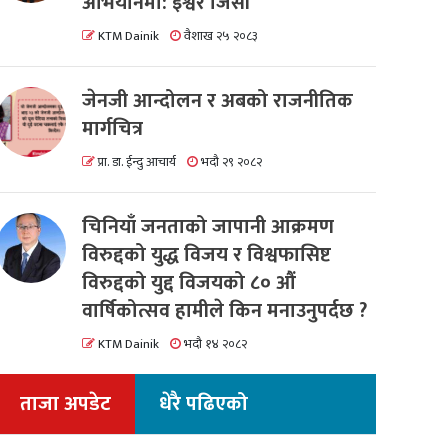
अभियानमा: इश्वर जिसी
KTM Dainik
वैशाख २५ २०८३
जेनजी आन्दोलन र अबको राजनीतिक
मार्गचित्र
प्रा. डा. ईन्दु आचार्य
भदौ २९ २०८२
चिनियाँ जनताको जापानी आक्रमण
विरुद्दको युद्ध विजय र विश्वफासिष्ट
विरुद्दको युद्द विजयको ८० औं
वार्षिकोत्सव हामीले किन मनाउनुपर्दछ ?
KTM Dainik
भदौ १४ २०८२
ताजा अपडेट
धेरै पढिएको