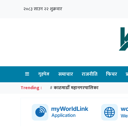
२०८३ साउन २२ शुक्रवार
गृहपेज
समाचार
राजनीति
फिचर
प
Trending :
काठमाडौँ महानगरपालिका
#