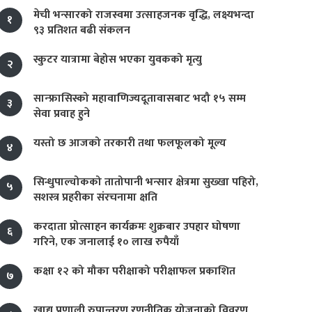
मेची भन्सारको राजस्वमा उत्साहजनक वृद्धि, लक्ष्यभन्दा
१
९३ प्रतिशत बढी संकलन
स्कुटर यात्रामा बेहोस भएका युवकको मृत्यु
२
सान्फ्रासिस्को महावाणिज्यदूतावासबाट भदौ १५ सम्म
३
सेवा प्रवाह हुने
यस्तो छ आजको तरकारी तथा फलफूलको मूल्य
४
सिन्धुपाल्चोकको तातोपानी भन्सार क्षेत्रमा सुख्खा पहिरो,
५
सशस्त्र प्रहरीका संरचनामा क्षति
करदाता प्रोत्साहन कार्यक्रमः शुक्रबार उपहार घोषणा
६
गरिने, एक जनालाई १० लाख रुपैयाँ
कक्षा १२ को मौका परीक्षाको परीक्षाफल प्रकाशित
७
खाद्य प्रणाली रुपान्तरण रणनीतिक योजनाको विवरण