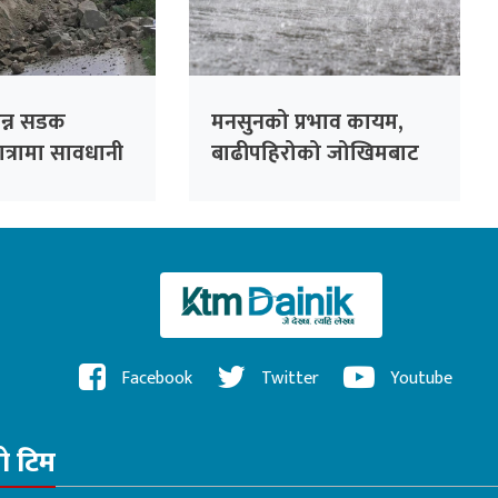
िन्न सडक
मनसुनको प्रभाव कायम,
ात्रामा सावधानी
बाढीपहिरोको जोखिमबाट
नुरोध
सतर्क रहन आग्रह
Facebook
Twitter
Youtube
रो टिम