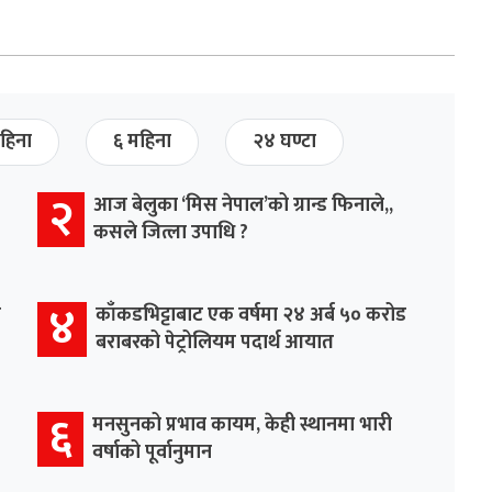
हिना
६ महिना
२४ घण्टा
२
आज बेलुका ‘मिस नेपाल’को ग्रान्ड फिनाले,,
कसले जित्ला उपाधि ?
४
र
काँकडभिट्टाबाट एक वर्षमा २४ अर्ब ५० करोड
बराबरको पेट्रोलियम पदार्थ आयात
६
मनसुनको प्रभाव कायम, केही स्थानमा भारी
वर्षाको पूर्वानुमान