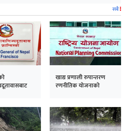
सबै
्को
खाद्य प्रणाली रुपान्तरण
यदूतावासबाट
रणनीतिक योजनाको
 सेवा प्रवाह हुने
विवरण सङ्कलन गर्न स्थानीय
तहसँग समन्वय गरिने