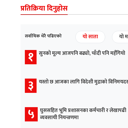
प्रतिक्रिया दिनुहोस
सर्वाधिक धेरै पढिएको
यो साता
यो म
१
सुनको मूल्य आजपनि बढ्यो, चाँदी पनि महँगियो
३
यस्तो छ आजका लागि विदेशी मुद्राको विनिमयद
५
घुससहित भूमि प्रशासनका कर्मचारी र लेखापढी
व्यवसायी नियन्त्रणमा