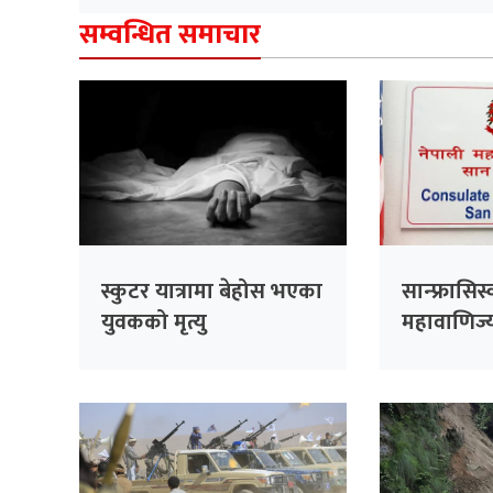
सम्वन्धित समाचार
स्कुटर यात्रामा बेहोस भएका
सान्फ्रासिस
युवकको मृत्यु
महावाणिज्
भदौ १५ सम्म