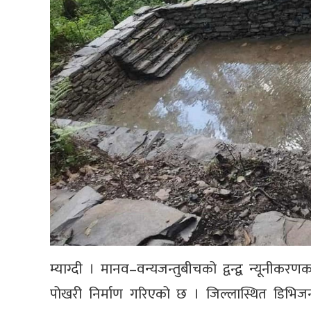
म्याग्दी । मानव–वन्यजन्तुबीचको द्वन्द्व न्यूनी
पोखरी निर्माण गरिएको छ । जिल्लास्थित डिभि