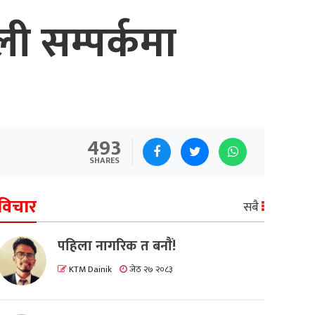
ी सम्पर्कमा
493
SHARES
विचार
सबै
पहिला नागरिक त बनाैं!
KTM Dainik
जेठ २७ २०८३