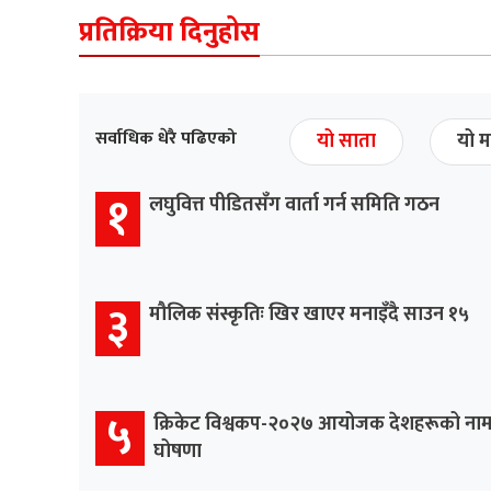
प्रतिक्रिया दिनुहोस
सर्वाधिक धेरै पढिएको
यो साता
यो म
१
लघुवित्त पीडितसँग वार्ता गर्न समिति गठन
३
मौलिक संस्कृतिः खिर खाएर मनाइँदै साउन १५
५
क्रिकेट विश्वकप-२०२७ आयोजक देशहरूको ना
घोषणा