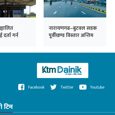
ञ्चालित
नारायणगढ–बुटवल सडक
दर्ता गर्न
पूर्वीखण्ड विस्तार अन्तिम
 निर्देशन
चरणमा : अब दुई घण्टामा
नारायणगढदेखि बुटवल
Facebook
Twitter
Youtube
रो टिम