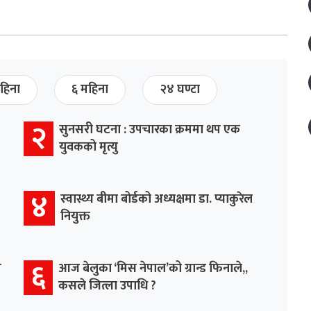
हिना
६ महिना
२४ घण्टा
२
सुनसरी घटना : उपचारका क्रममा थप एक
युवकको मृत्यु
४
स्वास्थ्य बीमा बोर्डको अध्यक्षमा डा. प्याकुरेल
नियुक्त
६
म
आज बेलुका ‘मिस नेपाल’को ग्रान्ड फिनाले,,
कसले जित्ला उपाधि ?