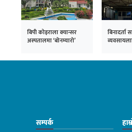
बिपी कोइराला क्यान्सर
बिनादर्ता स
अस्पतालमा ‘बोनम्यारो’
व्यवसायलाई 
प्रत्यारोपणको तयारी
हल्दीबारीको
सम्पर्क
हाम्