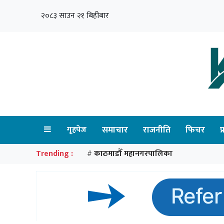
२०८३ साउन २१ बिहीबार
गृहपेज
समाचार
राजनीति
फिचर
प
Trending :
काठमाडौँ महानगरपालिका
#