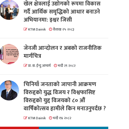
खेल क्षेत्रलाई उद्योगको रूपमा विकास
गर्दै आर्थिक समृद्धिको आधार बनाउने
अभियानमा: इश्वर जिसी
KTM Dainik
वैशाख २५ २०८३
जेनजी आन्दोलन र अबको राजनीतिक
मार्गचित्र
प्रा. डा. ईन्दु आचार्य
भदौ २९ २०८२
चिनियाँ जनताको जापानी आक्रमण
विरुद्दको युद्ध विजय र विश्वफासिष्ट
विरुद्दको युद्द विजयको ८० औं
वार्षिकोत्सव हामीले किन मनाउनुपर्दछ ?
KTM Dainik
भदौ १४ २०८२