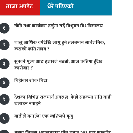
ताजा अपडेट
धेरै पढिएको
नीति तथा कार्यक्रम तर्जुमा गर्दै त्रिभुवन विश्वविद्यालय
१
चालु आर्थिक वर्षदेखि लागु हुने तलबमान सार्वजनिक,
२
कसको कति तलब ?
सुनको मूल्य आठ हजारले बढ्यो, आज कतिमा हुँदैछ
३
कारोबार ?
बिहीबार शोक बिदा
४
देशका विभिन्न राजमार्ग अवरुद्ध, केही सडकमा राति गाडी
५
चलाउन नपाइने
बाढीले बगाउँदा एक व्यक्तिको मृत्यु
६
धनुषा जिल्ला अदालतद्वारा पाँच हजार २१६ मुद्दा फर्छ्यौट