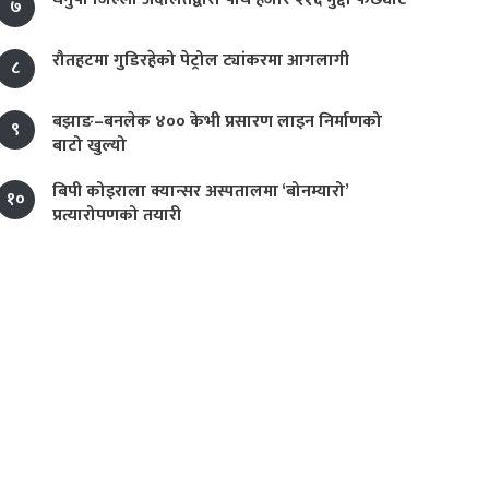
७
रौतहटमा गुडिरहेको पेट्रोल ट्यांकरमा आगलागी
८
बझाङ–बनलेक ४०० केभी प्रसारण लाइन निर्माणको
९
बाटो खुल्यो
बिपी कोइराला क्यान्सर अस्पतालमा ‘बोनम्यारो’
१०
प्रत्यारोपणको तयारी