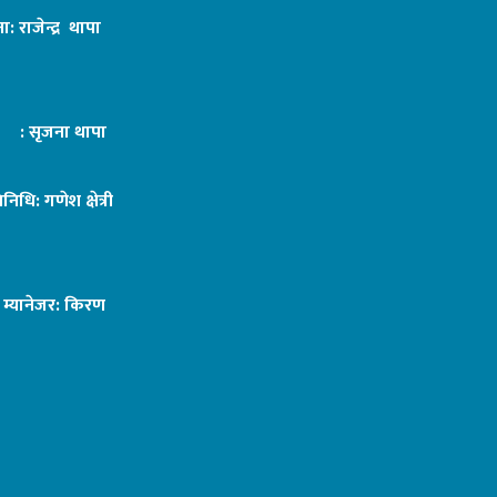
ा: राजेन्द्र थापा
ट : सृजना थापा
तिनिधि: गणेश क्षेत्री
ङ म्यानेजर: किरण