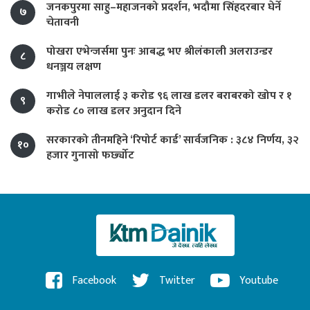
जनकपुरमा साहु–महाजनको प्रदर्शन, भदौमा सिंहदरबार घेर्ने
७
चेतावनी
पोखरा एभेन्जर्समा पुनः आबद्ध भए श्रीलंकाली अलराउन्डर
८
धनञ्जय लक्षण
गाभीले नेपाललाई ३ करोड ९६ लाख डलर बराबरको खोप र १
९
करोड ८० लाख डलर अनुदान दिने
सरकारको तीनमहिने ‘रिपोर्ट कार्ड’ सार्वजनिक : ३८४ निर्णय, ३२
१०
हजार गुनासो फर्छ्योट
Facebook
Twitter
Youtube