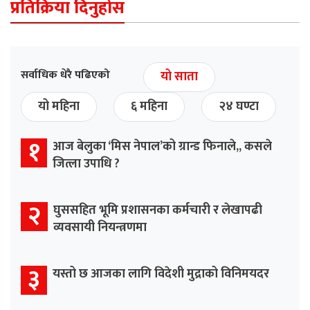
प्रतिक्रिया दिनुहोस
सर्वाधिक धेरै पढिएको
यो साता
यो महिना
६ महिना
२४ घण्टा
१
आज बेलुका ‘मिस नेपाल’को ग्रान्ड फिनाले,, कसले
जित्ला उपाधि ?
२
घुससहित भूमि प्रशासनका कर्मचारी र लेखापढी
व्यवसायी नियन्त्रणमा
३
यस्तो छ आजका लागि विदेशी मुद्राको विनिमयदर