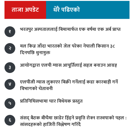
ताजा अपडेट
धेरै पढिएको
भरतपुर अस्पताललाई बिमामार्फत एक वर्षमा एक अर्ब प्राप्त
१
मल किन्न जाँदा भारतको जेल परेका नेपाली किसान ३८
२
दिनपछि थुनामुक्त
आयोगद्वारा एलपी ग्यास आपूर्तिलाई सहज बनाउन आग्रह
३
एलपीजी ग्यास लुकाएर बिक्री गर्नेलाई कडा कारबाही गर्ने
४
विभागको चेतावनी
प्रतिनिधिसभामा चार विधेयक प्रस्तुत
५
संसद् बैठक बीचैमा छाडेर हिँड्ने प्रवृत्ति रोक्न रास्वपाको पहल :
६
सांसदहरूको हाजिरी विश्लेषण गरिँदै