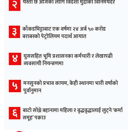
२
यस्तो छ आजका लागि विदेशी मुद्राको विनिमयदर
३
काँकडभिट्टाबाट एक वर्षमा २४ अर्ब ५० करोड
बराबरको पेट्रोलियम पदार्थ आयात
४
घुससहित भूमि प्रशासनका कर्मचारी र लेखापढी
व्यवसायी नियन्त्रणमा
५
मनसुनको प्रभाव कायम, केही स्थानमा भारी वर्षाको
पूर्वानुमान
६
बाटो सोध्ने बहानामा महिला र वृद्धवृद्धालाई लुट्ने ‘कर्मा
समूह’ पक्राउ