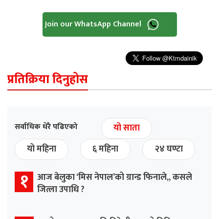
Join our WhatsApp Channel
प्रतिक्रिया दिनुहोस
सर्वाधिक धेरै पढिएको
यो साता
यो महिना
६ महिना
२४ घण्टा
१
आज बेलुका ‘मिस नेपाल’को ग्रान्ड फिनाले,, कसले
जित्ला उपाधि ?