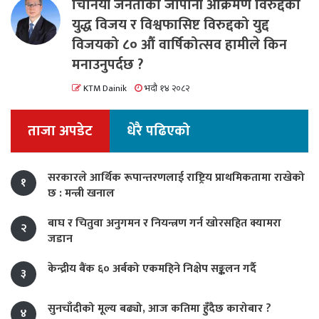
चिनियाँ जनताको जापानी आक्रमण विरुद्दको
युद्ध विजय र विश्वफासिष्ट विरुद्दको युद्द
विजयको ८० औं वार्षिकोत्सव हामीले किन
मनाउनुपर्दछ ?
KTM Dainik
भदौ १४ २०८२
ताजा अपडेट
धेरै पढिएको
सरकारले आर्थिक रूपान्तरणलाई राष्ट्रिय प्राथमिकतामा राखेको
१
छ : मन्त्री खनाल
बाघ र चितुवा अनुगमन र नियन्त्रण गर्न खोरसहित क्यामरा
२
जडान
केन्द्रीय बैंक ६० अर्बको एकमहिने निक्षेप सङ्कलन गर्दै
३
सुनचाँदीको मूल्य बढ्यो, आज कतिमा हुँदैछ कारोबार ?
४