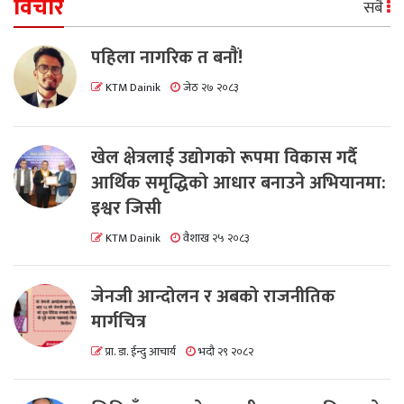
विचार
सबै
पहिला नागरिक त बनाैं!
KTM Dainik
जेठ २७ २०८३
खेल क्षेत्रलाई उद्योगको रूपमा विकास गर्दै
आर्थिक समृद्धिको आधार बनाउने अभियानमा:
इश्वर जिसी
KTM Dainik
वैशाख २५ २०८३
जेनजी आन्दोलन र अबको राजनीतिक
मार्गचित्र
प्रा. डा. ईन्दु आचार्य
भदौ २९ २०८२