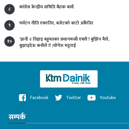
कांग्रेस केन्द्रीय समिति बैठक बस्दै
८
पर्यटन नीति एकातिर, बजेटको बाटो अर्कैतिर
९
‘झन्डै २ तिहाइ बहुमतका प्रधानमन्त्री एक्लै ! बुझिन मैले,
१०
बुझाइदेऊ कसैले !! ;योगेश भट्टराई
Facebook
Twitter
Youtube
सम्पर्क