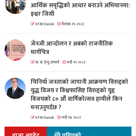
आर्थिक समृद्धिको आधार बनाउने अभियानमा:
इश्वर जिसी
KTM Dainik
वैशाख २५ २०८३
जेनजी आन्दोलन र अबको राजनीतिक
मार्गचित्र
प्रा. डा. ईन्दु आचार्य
भदौ २९ २०८२
चिनियाँ जनताको जापानी आक्रमण विरुद्दको
युद्ध विजय र विश्वफासिष्ट विरुद्दको युद्द
विजयको ८० औं वार्षिकोत्सव हामीले किन
मनाउनुपर्दछ ?
KTM Dainik
भदौ १४ २०८२
ताजा अपडेट
धेरै पढिएको