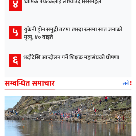
४
धार्मिक पर्यटकलाई लोभ्याउँदै सिसमहल
५
युक्रेनी ड्रोन समुद्री तटमा खस्दा रुसमा सात जनाको
मृत्यु, ४० घाइते
६
भदौदेखि आन्दोलन गर्ने शिक्षक महासंघको घोषणा
सम्वन्धित समाचार
सबै