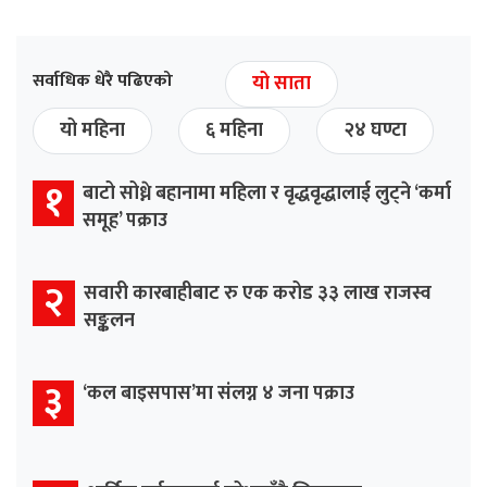
सर्वाधिक धेरै पढिएको
यो साता
यो महिना
६ महिना
२४ घण्टा
१
बाटो सोध्ने बहानामा महिला र वृद्धवृद्धालाई लुट्ने ‘कर्मा
समूह’ पक्राउ
२
सवारी कारबाहीबाट रु एक करोड ३३ लाख राजस्व
सङ्कलन
३
‘कल बाइसपास’मा संलग्न ४ जना पक्राउ