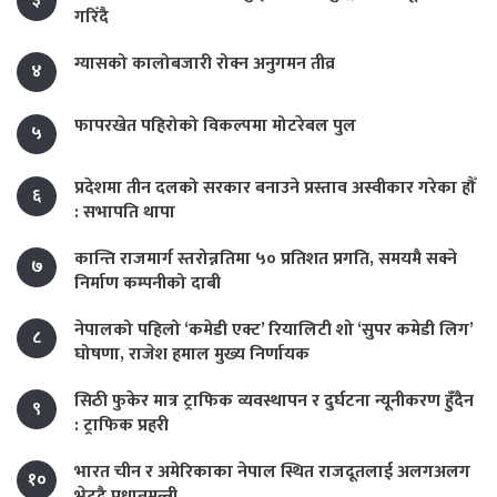
३
गरिँदै
ग्यासको कालोबजारी रोक्न अनुगमन तीव्र
४
फापरखेत पहिरोको विकल्पमा मोटरेबल पुल
५
प्रदेशमा तीन दलको सरकार बनाउने प्रस्ताव अस्वीकार गरेका हौँ
६
: सभापति थापा
कान्ति राजमार्ग स्तरोन्नतिमा ५० प्रतिशत प्रगति, समयमै सक्ने
७
निर्माण कम्पनीको दाबी
नेपालको पहिलो ‘कमेडी एक्ट’ रियालिटी शो ‘सुपर कमेडी लिग’
८
घोषणा, राजेश हमाल मुख्य निर्णायक
सिठी फुकेर मात्र ट्राफिक व्यवस्थापन र दुर्घटना न्यूनीकरण हुँदैन
९
: ट्राफिक प्रहरी
भारत चीन र अमेरिकाका नेपाल स्थित राजदूतलाई अलगअलग
१०
भेट्दै प्रधानमन्त्री