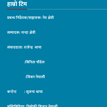
हाम्रो टिम
प्रबन्ध निर्देशक/सञ्चालक: नेत्र क्षेत्री
सम्पादक: चन्दा क्षेत्री
संवाददाता: राजेन्द्र थापा
:बिनिता पौडेल
:जिबन नेपाली
कन्टेन्ट : सृजना थापा
मल्टिमिडिया: तिमोफी मिजार नेपाली