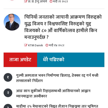
प्रा. डा. ईन्दु आचार्य
भदौ २९ २०८२
चिनियाँ जनताको जापानी आक्रमण विरुद्दको
युद्ध विजय र विश्वफासिष्ट विरुद्दको युद्द
विजयको ८० औं वार्षिकोत्सव हामीले किन
मनाउनुपर्दछ ?
KTM Dainik
भदौ १४ २०८२
ताजा अपडेट
धेरै पढिएको
गुल्मी अस्पताल भवन निर्माणमा ढिलाइ, ठेक्का रद्द गर्न मन्त्री
१
लम्सालको निर्देशन
आङ सान सुकीको रिहाइसम्बन्धी आसियानको आह्वान
२
म्यानमाद्वारा अस्वीकार
माडीमा २५ मेघावाटको विद्युत् लैजान निकुञ्जमा तार भूमिगत