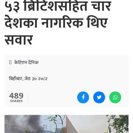
५३ ब्रिटिशसहित चार
देशका नागरिक थिए
सवार
केटिएम दैनिक
बिहीबार, जेठ ३० २०८२
489
SHARES