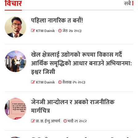
विचार
सबै
पहिला नागरिक त बनाैं!
KTM Dainik
जेठ २७ २०८३
खेल क्षेत्रलाई उद्योगको रूपमा विकास गर्दै
आर्थिक समृद्धिको आधार बनाउने अभियानमा:
इश्वर जिसी
KTM Dainik
वैशाख २५ २०८३
जेनजी आन्दोलन र अबको राजनीतिक
मार्गचित्र
प्रा. डा. ईन्दु आचार्य
भदौ २९ २०८२