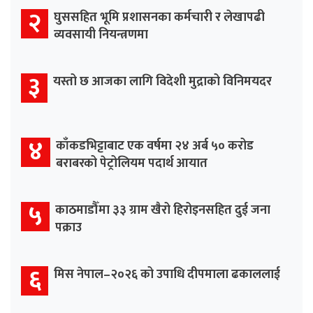
२
घुससहित भूमि प्रशासनका कर्मचारी र लेखापढी
व्यवसायी नियन्त्रणमा
३
यस्तो छ आजका लागि विदेशी मुद्राको विनिमयदर
४
काँकडभिट्टाबाट एक वर्षमा २४ अर्ब ५० करोड
बराबरको पेट्रोलियम पदार्थ आयात
५
काठमाडौँमा ३३ ग्राम खैरो हिरोइनसहित दुई जना
पक्राउ
६
मिस नेपाल–२०२६ को उपाधि दीपमाला ढकाललाई