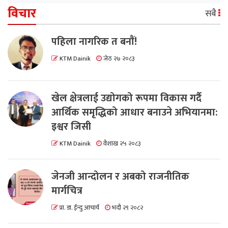
विचार
सबै
पहिला नागरिक त बनाैं!
KTM Dainik
जेठ २७ २०८३
खेल क्षेत्रलाई उद्योगको रूपमा विकास गर्दै
आर्थिक समृद्धिको आधार बनाउने अभियानमा:
इश्वर जिसी
KTM Dainik
वैशाख २५ २०८३
जेनजी आन्दोलन र अबको राजनीतिक
मार्गचित्र
प्रा. डा. ईन्दु आचार्य
भदौ २९ २०८२