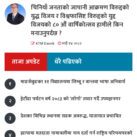
चिनियाँ जनताको जापानी आक्रमण विरुद्दको
युद्ध विजय र विश्वफासिष्ट विरुद्दको युद्द
विजयको ८० औं वार्षिकोत्सव हामीले किन
मनाउनुपर्दछ ?
KTM Dainik
भदौ १४ २०८२
ताजा अपडेट
धेरै पढिएको
माङसेबुङका ११ विद्यालयमा लिम्बू र वान्तवा भाषा अनिवार्य
१
हेटौंडा पर्यटन वर्ष २०८३ को ‘लाेगाे’ तयार गर्दै उपमहानगर
२
देशका विभिन्न स्थानमा सडक अवरुद्ध, यातायात प्रभावित
३
झापामा मतदाता नामावलीमा नाम दर्ता गर्न राष्ट्रिय परिचयपत्रको
४