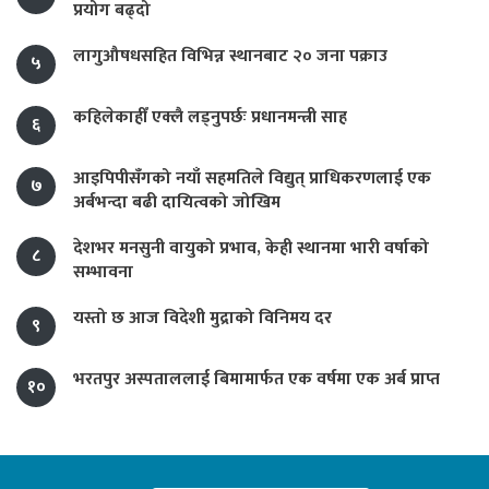
प्रयोग बढ्दो
लागुऔषधसहित विभिन्न स्थानबाट २० जना पक्राउ
५
कहिलेकाहीँ एक्लै लड्नुपर्छः प्रधानमन्त्री साह
६
आइपिपीसँगको नयाँ सहमतिले विद्युत् प्राधिकरणलाई एक
७
अर्बभन्दा बढी दायित्वको जोखिम
देशभर मनसुनी वायुको प्रभाव, केही स्थानमा भारी वर्षाको
८
सम्भावना
यस्तो छ आज विदेशी मुद्राको विनिमय दर
९
भरतपुर अस्पताललाई बिमामार्फत एक वर्षमा एक अर्ब प्राप्त
१०