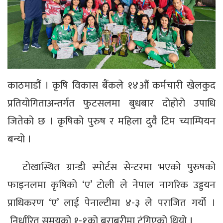
काठमाडौं । कृषि विकास बैंकले १४औं कर्मचारी खेलकुद
प्रतियोगिताअन्तर्गत फुटसलमा बुधबार दोहोरो उपाधि
जितेको छ । कृषिको पुरुष र महिला दुवै टिम च्याम्पियन
बन्यो ।
टोखास्थित ग्रान्डी स्पोर्टस सेन्टरमा भएको पुरुषको
फाइनलमा कृषिको ‘ए’ टोली ले नेपाल नागरिक उड्डयन
प्राधिकरण ‘ए’ लाई पेनाल्टीमा ४-३ ले पराजित गर्यो ।
निर्धारित समयको १-१को बराबरीमा टुंगिएको थियो ।