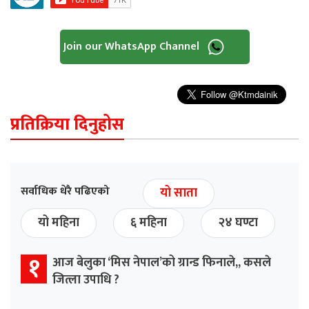
Join our WhatsApp Channel
प्रतिक्रिया दिनुहोस
सर्वाधिक धेरै पढिएको
यो साता
यो महिना
६ महिना
२४ घण्टा
१
आज बेलुका ‘मिस नेपाल’को ग्रान्ड फिनाले,, कसले
जित्ला उपाधि ?