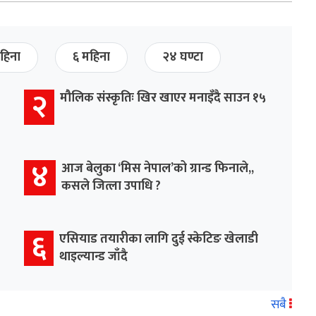
हिना
६ महिना
२४ घण्टा
२
मौलिक संस्कृतिः खिर खाएर मनाइँदै साउन १५
४
आज बेलुका ‘मिस नेपाल’को ग्रान्ड फिनाले,,
कसले जित्ला उपाधि ?
६
एसियाड तयारीका लागि दुई स्केटिङ खेलाडी
थाइल्यान्ड जाँदै
सबै