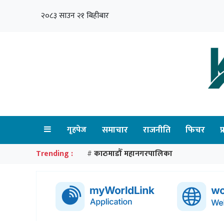
२०८३ साउन २१ बिहीबार
गृहपेज
समाचार
राजनीति
फिचर
प
Trending :
काठमाडौँ महानगरपालिका
#