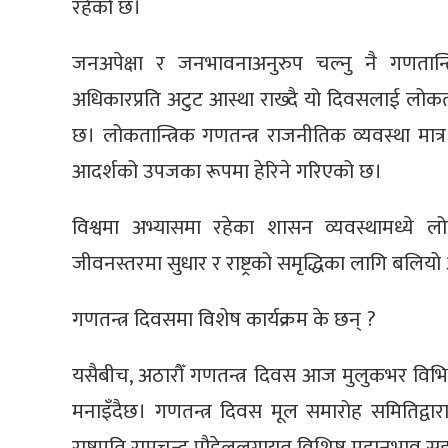
रहेको छ।
जनअपेक्षा र जनभावनाअनुरुप चल्नु नै गणता
अधिकारप्रति अटुट आस्था राख्दै यो दिवसलाई लोकतन
छ। लोकतान्त्रिक गणतन्त्र राजनीतिक व्यवस्था म
आदर्शको उपजका रूपमा हेरिने गरिएको छ।
विश्वमा अभ्यासमा रहेका शासन व्यवस्थामध्ये ल
जीवनस्तरमा सुधार र राष्ट्रको समृद्धिका लागि बलियो
गणतन्त्र दिवसमा विशेष कार्यक्रम के छन् ?
यसैबीच, अठारौँ गणतन्त्र दिवस आज मुलुकभर विभिन
मनाइँदैछ। गणतन्त्र दिवस मूल समारोह समितिद्वार
राष्ट्रपति रामचन्द्र पौडेललगायत विशिष्ट महानुभाव स