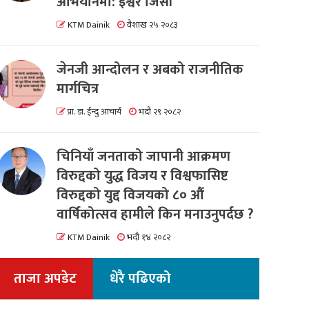
अभियानमा: इश्वर जिसी
KTM Dainik
वैशाख २५ २०८३
जेनजी आन्दोलन र अबको राजनीतिक
मार्गचित्र
प्रा. डा. ईन्दु आचार्य
भदौ २९ २०८२
चिनियाँ जनताको जापानी आक्रमण
विरुद्दको युद्ध विजय र विश्वफासिष्ट
विरुद्दको युद्द विजयको ८० औं
वार्षिकोत्सव हामीले किन मनाउनुपर्दछ ?
KTM Dainik
भदौ १४ २०८२
ताजा अपडेट
धेरै पढिएको