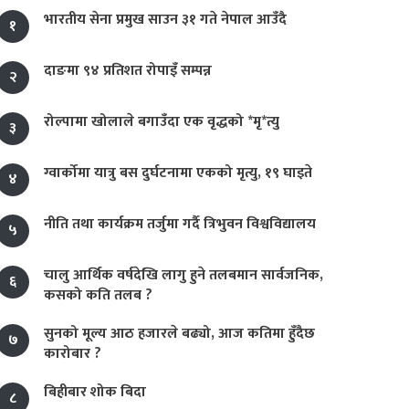
भारतीय सेना प्रमुख साउन ३१ गते नेपाल आउँदै
१
दाङमा ९४ प्रतिशत रोपाइँ सम्पन्न
२
रोल्पामा खोलाले बगाउँदा एक वृद्धको *मृ*त्यु
३
ग्वार्कोमा यात्रु बस दुर्घटनामा एकको मृत्यु, १९ घाइते
४
नीति तथा कार्यक्रम तर्जुमा गर्दै त्रिभुवन विश्वविद्यालय
५
चालु आर्थिक वर्षदेखि लागु हुने तलबमान सार्वजनिक,
६
कसको कति तलब ?
सुनको मूल्य आठ हजारले बढ्यो, आज कतिमा हुँदैछ
७
कारोबार ?
बिहीबार शोक बिदा
८