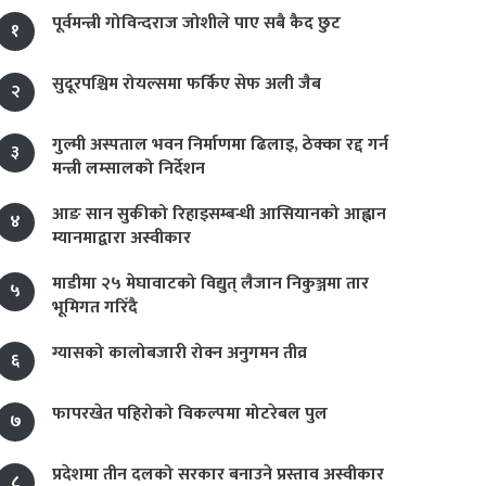
पूर्वमन्त्री गोविन्दराज जोशीले पाए सबै कैद छुट
१
सुदूरपश्चिम रोयल्समा फर्किए सेफ अली जैब
२
गुल्मी अस्पताल भवन निर्माणमा ढिलाइ, ठेक्का रद्द गर्न
३
मन्त्री लम्सालको निर्देशन
आङ सान सुकीको रिहाइसम्बन्धी आसियानको आह्वान
४
म्यानमाद्वारा अस्वीकार
माडीमा २५ मेघावाटको विद्युत् लैजान निकुञ्जमा तार
५
भूमिगत गरिँदै
ग्यासको कालोबजारी रोक्न अनुगमन तीव्र
६
फापरखेत पहिरोको विकल्पमा मोटरेबल पुल
७
प्रदेशमा तीन दलको सरकार बनाउने प्रस्ताव अस्वीकार
८