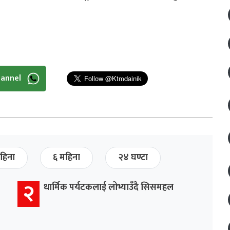
hannel
हिना
६ महिना
२४ घण्टा
२
धार्मिक पर्यटकलाई लोभ्याउँदै सिसमहल