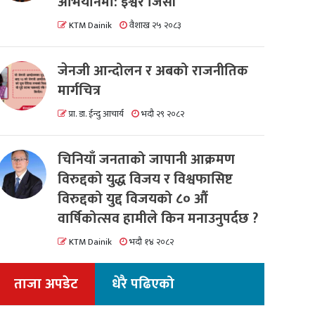
अभियानमा: इश्वर जिसी
KTM Dainik
वैशाख २५ २०८३
जेनजी आन्दोलन र अबको राजनीतिक
मार्गचित्र
प्रा. डा. ईन्दु आचार्य
भदौ २९ २०८२
चिनियाँ जनताको जापानी आक्रमण
विरुद्दको युद्ध विजय र विश्वफासिष्ट
विरुद्दको युद्द विजयको ८० औं
वार्षिकोत्सव हामीले किन मनाउनुपर्दछ ?
KTM Dainik
भदौ १४ २०८२
ताजा अपडेट
धेरै पढिएको