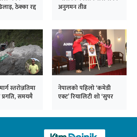
िलाइ, ठेक्का रद्द
अनुगमन तीव्र
ी लम्सालको
ार्ग स्तरोन्नतिमा
नेपालको पहिलो ‘कमेडी
 प्रगति, समयमै
एक्ट’ रियालिटी शो ‘सुपर
माण कम्पनीको
कमेडी लिग’ घोषणा, राजेश
हमाल मुख्य निर्णायक