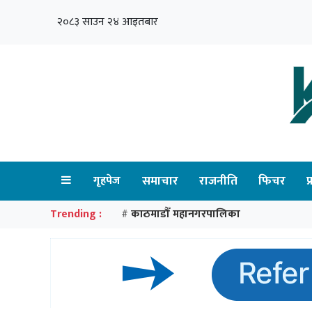
२०८३ साउन २४ आइतबार
गृहपेज
समाचार
राजनीति
फिचर
प
Trending :
काठमाडौँ महानगरपालिका
#