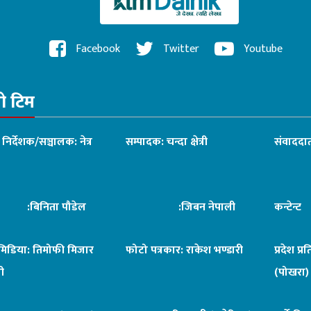
Facebook
Twitter
Youtube
रो टिम
ध निर्देशक/सञ्चालक: नेत्र
सम्पादक: चन्दा क्षेत्री
संवाददात
िनिता पौडेल
:जिबन नेपाली
कन्टेन्
िमिडिया: तिमोफी मिजार
फोटो पत्रकार: राकेश भण्डारी
प्रदेश प्र
ी
(पोखरा)