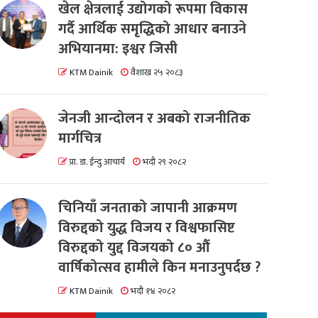
खेल क्षेत्रलाई उद्योगको रूपमा विकास
गर्दै आर्थिक समृद्धिको आधार बनाउने
अभियानमा: इश्वर जिसी
KTM Dainik
वैशाख २५ २०८३
जेनजी आन्दोलन र अबको राजनीतिक
मार्गचित्र
प्रा. डा. ईन्दु आचार्य
भदौ २९ २०८२
चिनियाँ जनताको जापानी आक्रमण
विरुद्दको युद्ध विजय र विश्वफासिष्ट
विरुद्दको युद्द विजयको ८० औं
वार्षिकोत्सव हामीले किन मनाउनुपर्दछ ?
KTM Dainik
भदौ १४ २०८२