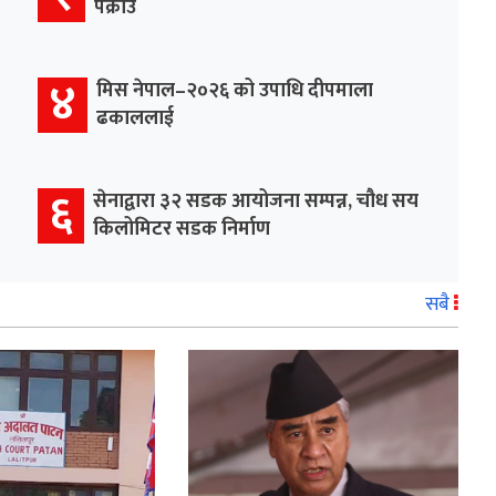
पक्राउ
४
मिस नेपाल–२०२६ को उपाधि दीपमाला
ढकाललाई
६
सेनाद्वारा ३२ सडक आयोजना सम्पन्न, चौध सय
किलोमिटर सडक निर्माण
सबै