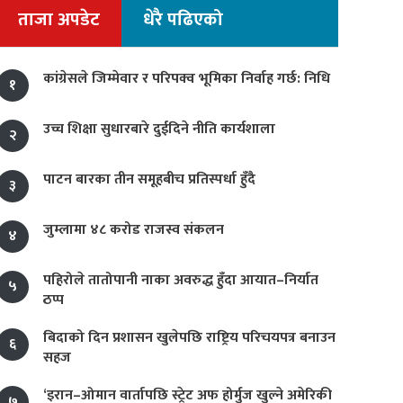
ताजा अपडेट
धेरै पढिएको
कांग्रेसले जिम्मेवार र परिपक्व भूमिका निर्वाह गर्छ: निधि
१
उच्च शिक्षा सुधारबारे दुईदिने नीति कार्यशाला
२
पाटन बारका तीन समूहबीच प्रतिस्पर्धा हुँदै
३
जुम्लामा ४८ करोड राजस्व संकलन
४
पहिरोले तातोपानी नाका अवरुद्ध हुँदा आयात–निर्यात
५
ठप्प
बिदाको दिन प्रशासन खुलेपछि राष्ट्रिय परिचयपत्र बनाउन
६
सहज
‘इरान–ओमान वार्तापछि स्ट्रेट अफ होर्मुज खुल्ने अमेरिकी
७