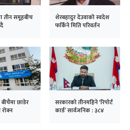
ा तीन समूहबीच
शेरबहादुर देउवाको स्वदेश
ँदै
फर्किने मिति परिवर्तन
 बीचैमा छाडेर
सरकारको तीनमहिने ‘रिपोर्ट
्ति रोक्न
कार्ड’ सार्वजनिक : ३८४
 पहल :
निर्णय, ३२ हजार गुनासो
ो हाजिरी
फर्छ्योट