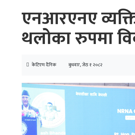
एनआरएनए व्यक्तिग
थलोका रुपमा विका
केटिएम दैनिक
बुधवार, जेठ १ २०८२