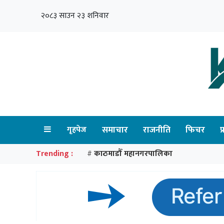
२०८३ साउन २३ शनिवार
गृहपेज
समाचार
राजनीति
फिचर
प
Trending :
काठमाडौँ महानगरपालिका
#