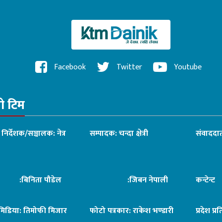
ँदै
Facebook
Twitter
Youtube
रो टिम
ध निर्देशक/सञ्चालक: नेत्र
सम्पादक: चन्दा क्षेत्री
संवाददात
िनिता पौडेल
:जिबन नेपाली
कन्टेन्
िमिडिया: तिमोफी मिजार
फोटो पत्रकार: राकेश भण्डारी
प्रदेश प्र