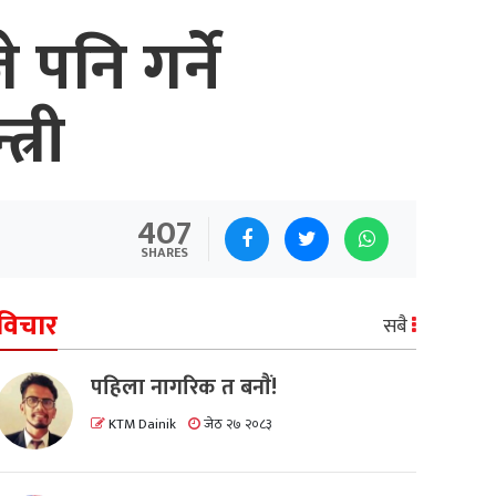
पनि गर्ने
्री
407
SHARES
विचार
सबै
पहिला नागरिक त बनाैं!
KTM Dainik
जेठ २७ २०८३