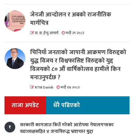
जेनजी आन्दोलन र अबको राजनीतिक
मार्गचित्र
प्रा. डा. ईन्दु आचार्य
भदौ २९ २०८२
चिनियाँ जनताको जापानी आक्रमण विरुद्दको
युद्ध विजय र विश्वफासिष्ट विरुद्दको युद्द
विजयको ८० औं वार्षिकोत्सव हामीले किन
मनाउनुपर्दछ ?
KTM Dainik
भदौ १४ २०८२
ताजा अपडेट
धेरै पढिएको
सरकारी कागजात किर्ते गरेको आरोपमा नेपालगन्जका
१
वडाध्यक्षसहित ४ जनाविरुद्ध भ्रष्टाचार मुद्दा