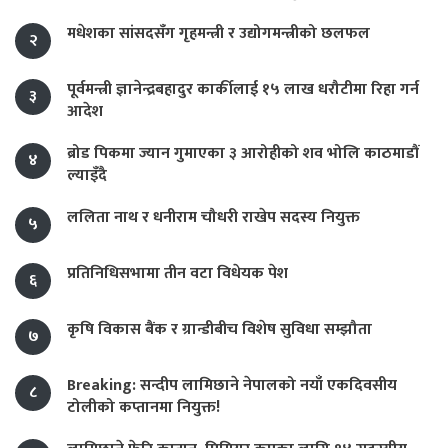
मधेशका सांसदसँग गृहमन्त्री र उद्योगमन्त्रीको छलफल
२
पूर्वमन्त्री ज्ञानेन्द्रबहादुर कार्कीलाई १५ लाख धरौटीमा रिहा गर्न
३
आदेश
ब्रोड पिकमा ज्यान गुमाएका ३ आरोहीको शव भोलि काठमाडौं
४
ल्याइँदै
ललिता नाथ र धनीराम चौधरी राखेप सदस्य नियुक्त
५
प्रतिनिधिसभामा तीन वटा विधेयक पेश
६
कृषि विकास बैंक र ग्रान्डीबीच विशेष सुविधा सम्झौता
७
Breaking: सन्दीप लामिछाने नेपालको नयाँ एकदिवसीय
८
टोलीको कप्तानमा नियुक्त!