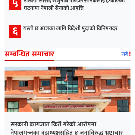
५
रास्वपा सांसद राजुनाथ पाण्डेले सैनिकलाई हप्काएको
घटनामा नेपाली सेनाको आपत्ति
६
यस्तो छ आजका लागि विदेशी मुद्राको विनिमयदर
सम्वन्धित समाचार
सबै
सरकारी कागजात किर्ते गरेको आरोपमा
नेपालगन्जका वडाध्यक्षसहित ४ जनाविरुद्ध भ्रष्टाचार