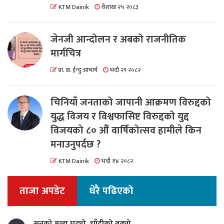
KTM Dainik
वैशाख २५ २०८३
जेनजी आन्दोलन र अबको राजनीतिक
मार्गचित्र
प्रा. डा. ईन्दु आचार्य
भदौ २९ २०८२
चिनियाँ जनताको जापानी आक्रमण विरुद्दको
युद्ध विजय र विश्वफासिष्ट विरुद्दको युद्द
विजयको ८० औं वार्षिकोत्सव हामीले किन
मनाउनुपर्दछ ?
KTM Dainik
भदौ १४ २०८२
ताजा अपडेट
धेरै पढिएको
सुनको मूल्य घट्यो, चाँदीको बढ्यो