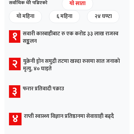
सर्वाधिक धेरै पढिएको
यो साता
यो महिना
६ महिना
२४ घण्टा
१
सवारी कारबाहीबाट रु एक करोड ३३ लाख राजस्व
सङ्कलन
२
युक्रेनी ड्रोन समुद्री तटमा खस्दा रुसमा सात जनाको
मृत्यु, ४० घाइते
३
फरार प्रतिवादी पक्राउ
४
राप्ती स्वास्थ्य विज्ञान प्रतिष्ठानमा सेवाग्राही बढ्दै