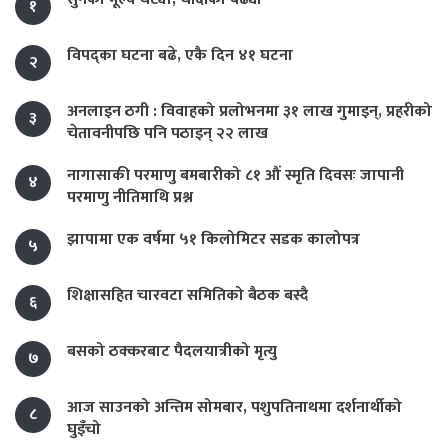
१
विपद्का घटना बढे, एकै दिन ४१ घटना
२
अनलाइन ठगी : विवाहको प्रलोभनमा ३१ लाख गुमाइन्, प्रहरीको
३
चेतावनीपछि पनि पठाइन् २२ लाख
नागासाकी परमाणु बमबारीको ८१ औं स्मृति दिवसः जापानी
४
परमाणु नीतिमाथि प्रश्न
झापामा एक वर्षमा ५१ किलोमिटर सडक कालोपत्र
५
शिक्षासहित चारवटा समितिको बैठक बस्दै
६
बसको ठक्करबाट पैदलयात्रीको मृत्यु
७
आज साउनको अन्तिम सोमबार, पशुपतिनाथमा दर्शनार्थीको
८
घुइँचो