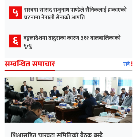
५
रास्वपा सांसद राजुनाथ पाण्डेले सैनिकलाई हप्काएको
घटनामा नेपाली सेनाको आपत्ति
६
बङ्गलादेशमा दादुराका कारण ३११ बालबालिकाको
मृत्यु
सम्वन्धित समाचार
सबै
शिक्षासहित चारवटा समितिको बैठक बस्दै