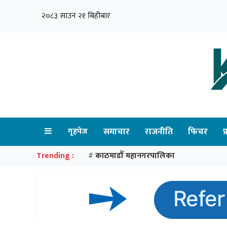
२०८३ साउन २१ बिहीबार
गृहपेज
समाचार
राजनीति
फिचर
प
Trending :
काठमाडौँ महानगरपालिका
#