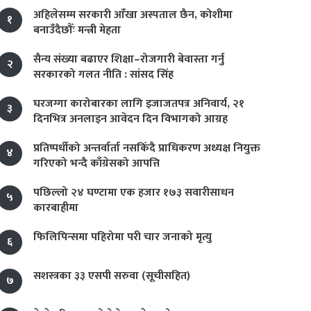
अहिलेसम्म सरकारी आँखा अस्पताल छैन, कोशीमा
१
बनाउँदैछौँः मन्त्री मेहता
सैन्य संख्या बढाएर शिक्षा–रोजगारी बेवास्ता गर्नु
२
सरकारको गलत नीति : सांसद सिंह
घरजग्गा कारोबारका लागि इजाजतपत्र अनिवार्य, २१
३
दिनभित्र अनलाइन आवेदन दिन विभागको आग्रह
प्रतिष्पर्धीको अन्तर्वार्ता नसकिँदै प्राधिकरण अध्यक्ष नियुक्त
४
गरिएको भन्दै काँग्रेसको आपत्ति
पछिल्लो २४ घण्टामा एक हजार १७३ सवारीसाधन
५
कारबाहीमा
फिलिपिन्समा पहिरोमा परी चार जनाको मृत्यु
६
सशस्त्रका ३३ एसपी सरुवा (सूचीसहित)
७