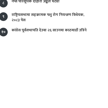
नेप्से परिसूचक दोहोरो अङ्कले घट्यो
८
राष्ट्रियसभामा सङ्क्रामक पशु रोग नियन्त्रण विधेयक,
९
२०८३ पेस
कांग्रेस पूर्वसभापति देउवा २६ साउनमा काठमाडौं उत्रिने
१०