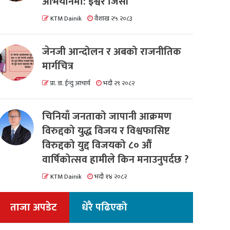
अभियानमा: इश्वर जिसी
KTM Dainik
वैशाख २५ २०८३
जेनजी आन्दोलन र अबको राजनीतिक
मार्गचित्र
प्रा. डा. ईन्दु आचार्य
भदौ २९ २०८२
चिनियाँ जनताको जापानी आक्रमण
विरुद्दको युद्ध विजय र विश्वफासिष्ट
विरुद्दको युद्द विजयको ८० औं
वार्षिकोत्सव हामीले किन मनाउनुपर्दछ ?
KTM Dainik
भदौ १४ २०८२
ताजा अपडेट
धेरै पढिएको