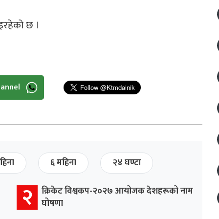
भइरहेको छ ।
hannel
हिना
६ महिना
२४ घण्टा
२
क्रिकेट विश्वकप-२०२७ आयोजक देशहरूको नाम
घोषणा