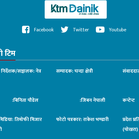
Facebook
Twitter
Youtube
रो टिम
ध निर्देशक/सञ्चालक: नेत्र
सम्पादक: चन्दा क्षेत्री
संवाददात
िनिता पौडेल
:जिबन नेपाली
कन्टेन्
िमिडिया: तिमोफी मिजार
फोटो पत्रकार: राकेश भण्डारी
प्रदेश प्र
ी
(पोखरा)