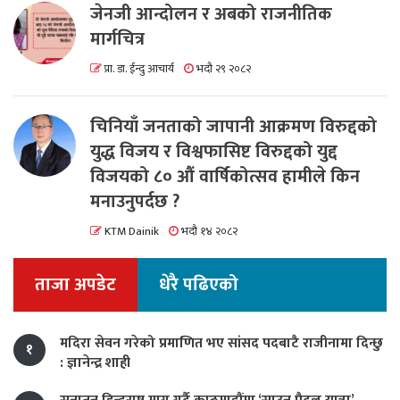
जेनजी आन्दोलन र अबको राजनीतिक
मार्गचित्र
प्रा. डा. ईन्दु आचार्य
भदौ २९ २०८२
चिनियाँ जनताको जापानी आक्रमण विरुद्दको
युद्ध विजय र विश्वफासिष्ट विरुद्दको युद्द
विजयको ८० औं वार्षिकोत्सव हामीले किन
मनाउनुपर्दछ ?
KTM Dainik
भदौ १४ २०८२
ताजा अपडेट
धेरै पढिएको
मदिरा सेवन गरेको प्रमाणित भए सांसद पदबाटै राजीनामा दिन्छु
१
: ज्ञानेन्द्र शाही