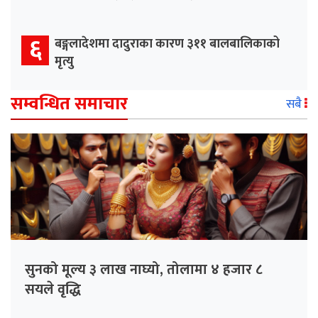
६
बङ्गलादेशमा दादुराका कारण ३११ बालबालिकाको
मृत्यु
सम्वन्धित समाचार
सबै
सुनको मूल्य ३ लाख नाघ्यो, तोलामा ४ हजार ८
सयले वृद्धि