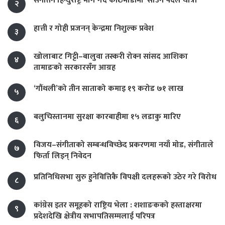
सनातन हिन्दुराष्ट्र माग गर्दै काठमाडौंमा ‘साउन पैदल यात्रा’
२
हात्ती र गोही प्रजनन् केन्द्रमा निशुल्क प्रवेश
३
खोलाबाट गिट्टी–बालुवा तस्करी रोक्न सांसद आशिका
४
तामाङको सरकारसँग आग्रह
‘गौंथली’को तीन साताको कमाइ १९ करोड ७१ लाख
५
बलुचिस्तानमा सुरक्षा कारबाहीमा १५ लडाकु मारिए
६
विजय–संगीताको सम्बन्धविच्छेद प्रकरणमा नयाँ मोड, संगीता‍ले
७
फिर्ता लिइन् निवेदन
प्रतिनिधिसभा सुरु हुनेवित्तिकै विपक्षी दलहरूको उठेर गरे विरोध
८
कांग्रेस इतर समूहको राष्ट्रिय भेला : शशाङकको हस्ताक्षरमा
९
प्रदेशदेखि क्षेत्रीय सभापतिसम्मलाई परिपत्र