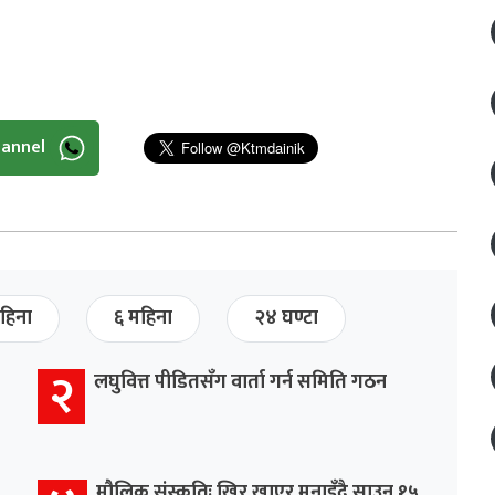
hannel
हिना
६ महिना
२४ घण्टा
२
लघुवित्त पीडितसँग वार्ता गर्न समिति गठन
मौलिक संस्कृतिः खिर खाएर मनाइँदै साउन १५