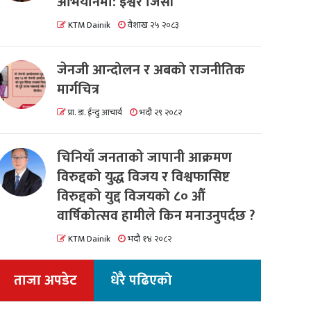
अभियानमा: इश्वर जिसी
KTM Dainik
वैशाख २५ २०८३
जेनजी आन्दोलन र अबको राजनीतिक
मार्गचित्र
प्रा. डा. ईन्दु आचार्य
भदौ २९ २०८२
चिनियाँ जनताको जापानी आक्रमण
विरुद्दको युद्ध विजय र विश्वफासिष्ट
विरुद्दको युद्द विजयको ८० औं
वार्षिकोत्सव हामीले किन मनाउनुपर्दछ ?
KTM Dainik
भदौ १४ २०८२
ताजा अपडेट
धेरै पढिएको