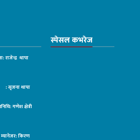
स्पेसल कभरेज
ा: राजेन्द्र थापा
ट : सृजना थापा
तिनिधि: गणेश क्षेत्री
ङ म्यानेजर: किरण