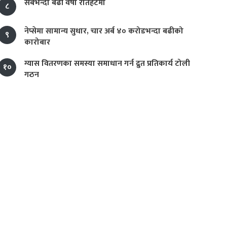
सबैभन्दा बढी वर्षा रौतहटमा
८
नेप्सेमा सामान्य सुधार, चार अर्ब ४० करोडभन्दा बढीको
९
कारोबार
ग्यास वितरणका समस्या समाधान गर्न द्रुत प्रतिकार्य टोली
१०
गठन