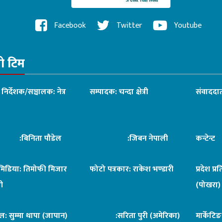
Facebook
Twitter
Youtube
रो टिम
ध निर्देशक/सञ्चालक: नेत्र
सम्पादक: चन्दा क्षेत्री
संवाददात
िनिता पौडेल
:जिबन नेपाली
कन्टेन्
िमिडिया: तिमोफी मिजार
फोटो पत्रकार: राकेश भण्डारी
प्रदेश प्र
ी
(पोखरा)
ल: सुम्मा थापा (जापान)
:सरिता पुरी (अमेरिका)
मार्केटि