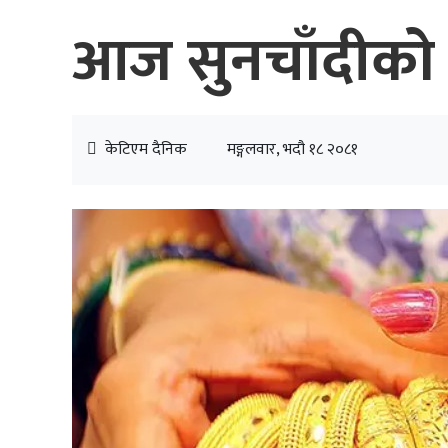
आज सुनचाँदीको मु
केटिएम दैनिक
मङ्गलवार, भदौ १८ २०८१