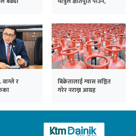
ले बढ्यो
यात्रुले क्षतिपूर्ति पाउने,
दुर्घटनामा मृत्यु भए डेढ
करोडसम्म दिने प्रस्ताव
ा. वाग्ले र
बिक्रेतालाई ग्यास सञ्चित
ंकका
गरेर नराख्न आग्रह
बीच आज
ै