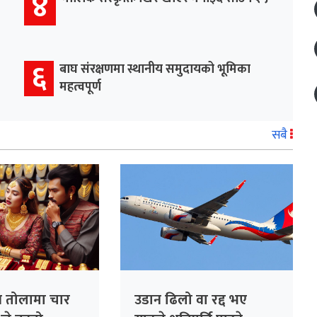
४
६
बाघ संरक्षणमा स्थानीय समुदायको भूमिका
महत्वपूर्ण
सबै
य तोलामा चार
उडान ढिलो वा रद्द भए