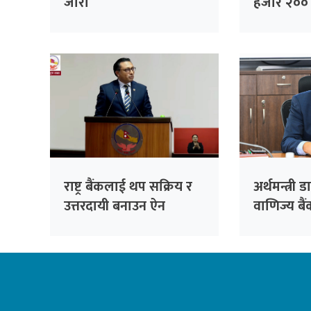
जारी
हजार २०० 
राष्ट्र बैंकलाई थप सक्रिय र
अर्थमन्त्री ड
उत्तरदायी बनाउन ऐन
वाणिज्य बै
संशोधन आवश्यकः अर्थमन्त्री
सीईओहरू
डा वाग्ले
छलफल हुँद