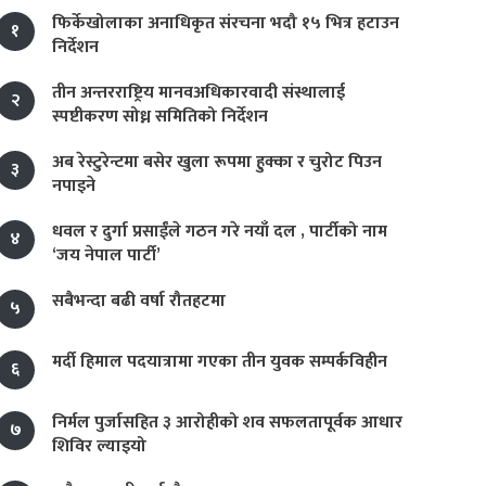
फिर्केखोलाका अनाधिकृत संरचना भदौ १५ भित्र हटाउन
१
निर्देशन
तीन अन्तरराष्ट्रिय मानवअधिकारवादी संस्थालाई
२
स्पष्टीकरण सोध्न समितिको निर्देशन
अब रेस्टुरेन्टमा बसेर खुला रूपमा हुक्का र चुरोट पिउन
३
नपाइने
धवल र दुर्गा प्रसाईंले गठन गरे नयाँ दल , पार्टीको नाम
४
‘जय नेपाल पार्टी’
सबैभन्दा बढी वर्षा रौतहटमा
५
मर्दी हिमाल पदयात्रामा गएका तीन युवक सम्पर्कविहीन
६
निर्मल पुर्जासहित ३ आरोहीको शव सफलतापूर्वक आधार
७
शिविर ल्याइयो