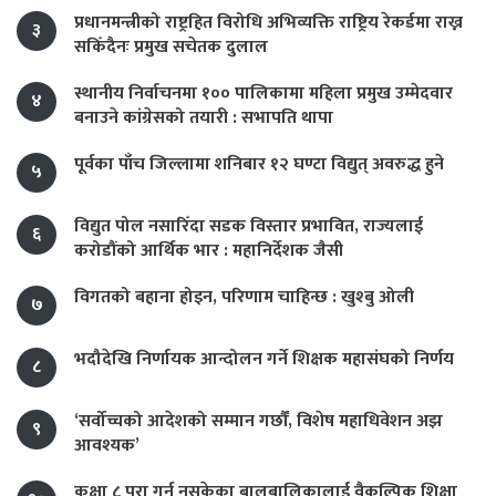
प्रधानमन्त्रीको राष्ट्रहित विरोधि अभिव्यक्ति राष्ट्रिय रेकर्डमा राख्न
३
सकिँदैनः प्रमुख सचेतक दुलाल
स्थानीय निर्वाचनमा १०० पालिकामा महिला प्रमुख उम्मेदवार
४
बनाउने कांग्रेसको तयारी : सभापति थापा
पूर्वका पाँच जिल्लामा शनिबार १२ घण्टा विद्युत् अवरुद्ध हुने
५
विद्युत पोल नसारिँदा सडक विस्तार प्रभावित, राज्यलाई
६
करोडौंको आर्थिक भार : महानिर्देशक जैसी
विगतको बहाना होइन, परिणाम चाहिन्छ : खुश्बु ओली
७
भदौदेखि निर्णायक आन्दोलन गर्ने शिक्षक महासंघको निर्णय
८
‘सर्वोच्चको आदेशको सम्मान गर्छौं, विशेष महाधिवेशन अझ
९
आवश्यक’
कक्षा ८ पूरा गर्न नसकेका बालबालिकालाई वैकल्पिक शिक्षा