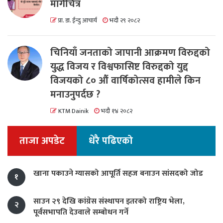
मार्गचित्र
प्रा. डा. ईन्दु आचार्य
भदौ २९ २०८२
चिनियाँ जनताको जापानी आक्रमण विरुद्दको
युद्ध विजय र विश्वफासिष्ट विरुद्दको युद्द
विजयको ८० औं वार्षिकोत्सव हामीले किन
मनाउनुपर्दछ ?
KTM Dainik
भदौ १४ २०८२
ताजा अपडेट
धेरै पढिएको
खाना पकाउने ग्यासको आपूर्ति सहज बनाउन सांसदको जोड
१
साउन २९ देखि कांग्रेस संस्थापन इतरको राष्ट्रिय भेला,
२
पूर्वसभापति देउवाले सम्बोधन गर्ने