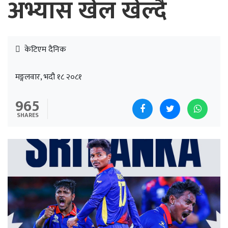
अभ्यास खेल खेल्दै
केटिएम दैनिक
मङ्गलवार, भदौ १८ २०८१
965
SHARES