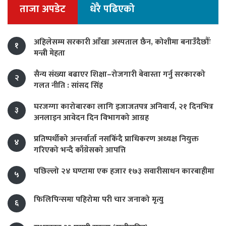
ताजा अपडेट
धेरै पढिएको
अहिलेसम्म सरकारी आँखा अस्पताल छैन, कोशीमा बनाउँदैछौँः
१
मन्त्री मेहता
सैन्य संख्या बढाएर शिक्षा–रोजगारी बेवास्ता गर्नु सरकारको
२
गलत नीति : सांसद सिंह
घरजग्गा कारोबारका लागि इजाजतपत्र अनिवार्य, २१ दिनभित्र
३
अनलाइन आवेदन दिन विभागको आग्रह
प्रतिष्पर्धीको अन्तर्वार्ता नसकिँदै प्राधिकरण अध्यक्ष नियुक्त
४
गरिएको भन्दै काँग्रेसको आपत्ति
पछिल्लो २४ घण्टामा एक हजार १७३ सवारीसाधन कारबाहीमा
५
फिलिपिन्समा पहिरोमा परी चार जनाको मृत्यु
६