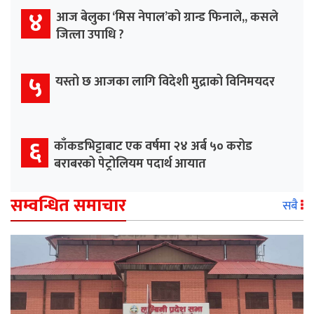
४
आज बेलुका ‘मिस नेपाल’को ग्रान्ड फिनाले,, कसले
जित्ला उपाधि ?
५
यस्तो छ आजका लागि विदेशी मुद्राको विनिमयदर
६
काँकडभिट्टाबाट एक वर्षमा २४ अर्ब ५० करोड
बराबरको पेट्रोलियम पदार्थ आयात
सम्वन्धित समाचार
सबै