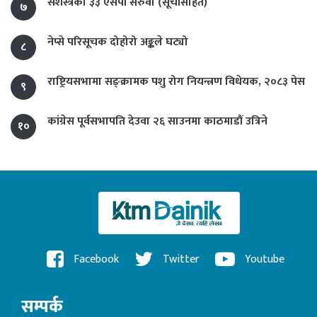
सशस्त्रका ३३ एसपी सरुवा (सूचीसहित)
७
नेप्से परिसूचक दोहोरो अङ्कले घट्यो
८
राष्ट्रियसभामा सङ्क्रामक पशु रोग नियन्त्रण विधेयक, २०८३ पेस
९
कांग्रेस पूर्वसभापति देउवा २६ साउनमा काठमाडौं उत्रिने
१०
Facebook
Twitter
Youtube
सम्पर्क