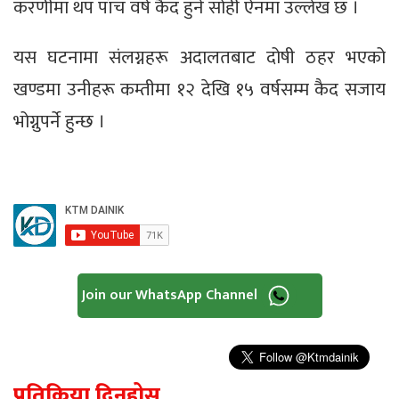
करणीमा थप पाँच वर्ष कैद हुने सोही ऐनमा उल्लेख छ ।
यस घटनामा संलग्नहरू अदालतबाट दोषी ठहर भएको
खण्डमा उनीहरू कम्तीमा १२ देखि १५ वर्षसम्म कैद सजाय
भोग्नुपर्ने हुन्छ ।
Join our WhatsApp Channel
प्रतिक्रिया दिनुहोस