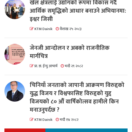
खेल क्षेत्रलाई उद्योगको रूपमा विकास गर्दै
आर्थिक समृद्धिको आधार बनाउने अभियानमा:
इश्वर जिसी
KTM Dainik
वैशाख २५ २०८३
जेनजी आन्दोलन र अबको राजनीतिक
मार्गचित्र
प्रा. डा. ईन्दु आचार्य
भदौ २९ २०८२
चिनियाँ जनताको जापानी आक्रमण विरुद्दको
युद्ध विजय र विश्वफासिष्ट विरुद्दको युद्द
विजयको ८० औं वार्षिकोत्सव हामीले किन
मनाउनुपर्दछ ?
KTM Dainik
भदौ १४ २०८२