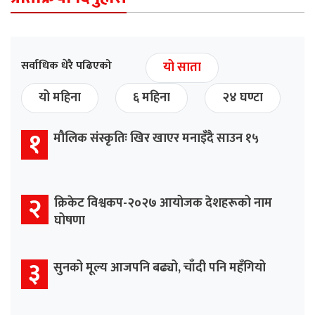
सर्वाधिक धेरै पढिएको
यो साता
यो महिना
६ महिना
२४ घण्टा
१
मौलिक संस्कृतिः खिर खाएर मनाइँदै साउन १५
२
क्रिकेट विश्वकप-२०२७ आयोजक देशहरूको नाम
घोषणा
३
सुनको मूल्य आजपनि बढ्यो, चाँदी पनि महँगियो