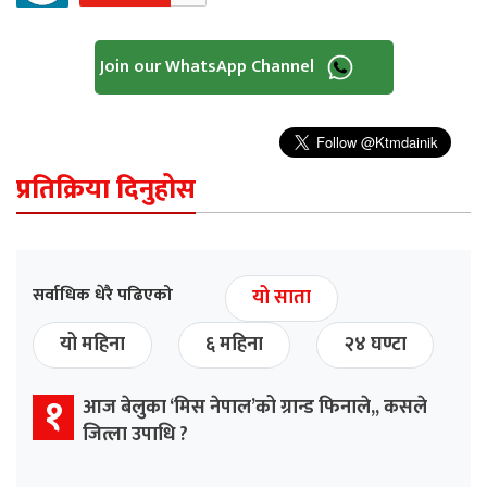
Join our WhatsApp Channel
प्रतिक्रिया दिनुहोस
सर्वाधिक धेरै पढिएको
यो साता
यो महिना
६ महिना
२४ घण्टा
१
आज बेलुका ‘मिस नेपाल’को ग्रान्ड फिनाले,, कसले
जित्ला उपाधि ?