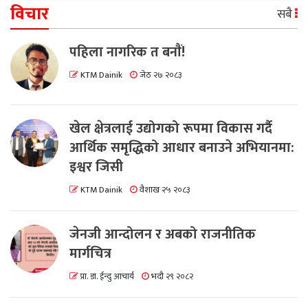
विचार
सबै
पहिला नागरिक त बनाैं!
KTM Dainik
जेठ २७ २०८३
खेल क्षेत्रलाई उद्योगको रूपमा विकास गर्दै
आर्थिक समृद्धिको आधार बनाउने अभियानमा:
इश्वर जिसी
KTM Dainik
वैशाख २५ २०८३
जेनजी आन्दोलन र अबको राजनीतिक
मार्गचित्र
प्रा. डा. ईन्दु आचार्य
भदौ २९ २०८२