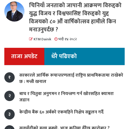
चिनियाँ जनताको जापानी आक्रमण विरुद्दको
युद्ध विजय र विश्वफासिष्ट विरुद्दको युद्द
विजयको ८० औं वार्षिकोत्सव हामीले किन
मनाउनुपर्दछ ?
KTM Dainik
भदौ १४ २०८२
ताजा अपडेट
धेरै पढिएको
सरकारले आर्थिक रूपान्तरणलाई राष्ट्रिय प्राथमिकतामा राखेको
१
छ : मन्त्री खनाल
बाघ र चितुवा अनुगमन र नियन्त्रण गर्न खोरसहित क्यामरा
२
जडान
केन्द्रीय बैंक ६० अर्बको एकमहिने निक्षेप सङ्कलन गर्दै
३
सुनचाँदीको मूल्य बढ्यो, आज कतिमा हुँदैछ कारोबार ?