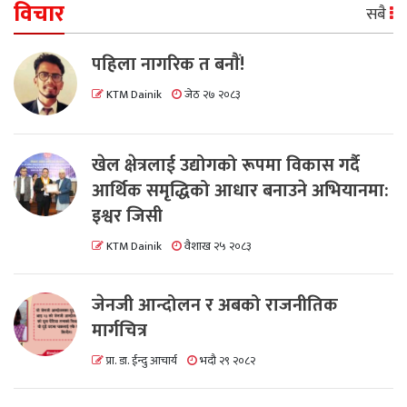
विचार
सबै
पहिला नागरिक त बनाैं!
KTM Dainik
जेठ २७ २०८३
खेल क्षेत्रलाई उद्योगको रूपमा विकास गर्दै
आर्थिक समृद्धिको आधार बनाउने अभियानमा:
इश्वर जिसी
KTM Dainik
वैशाख २५ २०८३
जेनजी आन्दोलन र अबको राजनीतिक
मार्गचित्र
प्रा. डा. ईन्दु आचार्य
भदौ २९ २०८२