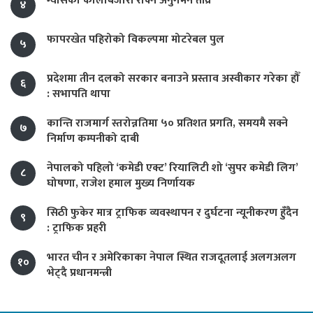
ग्यासको कालोबजारी रोक्न अनुगमन तीव्र
४
फापरखेत पहिरोको विकल्पमा मोटरेबल पुल
५
प्रदेशमा तीन दलको सरकार बनाउने प्रस्ताव अस्वीकार गरेका हौँ
६
: सभापति थापा
कान्ति राजमार्ग स्तरोन्नतिमा ५० प्रतिशत प्रगति, समयमै सक्ने
७
निर्माण कम्पनीको दाबी
नेपालको पहिलो ‘कमेडी एक्ट’ रियालिटी शो ‘सुपर कमेडी लिग’
८
घोषणा, राजेश हमाल मुख्य निर्णायक
सिठी फुकेर मात्र ट्राफिक व्यवस्थापन र दुर्घटना न्यूनीकरण हुँदैन
९
: ट्राफिक प्रहरी
भारत चीन र अमेरिकाका नेपाल स्थित राजदूतलाई अलगअलग
१०
भेट्दै प्रधानमन्त्री