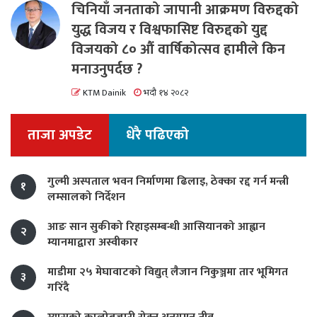
चिनियाँ जनताको जापानी आक्रमण विरुद्दको
युद्ध विजय र विश्वफासिष्ट विरुद्दको युद्द
विजयको ८० औं वार्षिकोत्सव हामीले किन
मनाउनुपर्दछ ?
KTM Dainik
भदौ १४ २०८२
ताजा अपडेट
धेरै पढिएको
गुल्मी अस्पताल भवन निर्माणमा ढिलाइ, ठेक्का रद्द गर्न मन्त्री
१
लम्सालको निर्देशन
आङ सान सुकीको रिहाइसम्बन्धी आसियानको आह्वान
२
म्यानमाद्वारा अस्वीकार
माडीमा २५ मेघावाटको विद्युत् लैजान निकुञ्जमा तार भूमिगत
३
गरिँदै