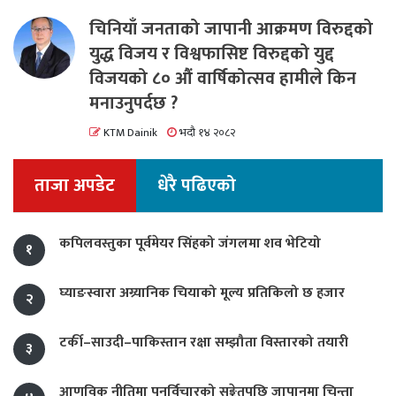
चिनियाँ जनताको जापानी आक्रमण विरुद्दको
युद्ध विजय र विश्वफासिष्ट विरुद्दको युद्द
विजयको ८० औं वार्षिकोत्सव हामीले किन
मनाउनुपर्दछ ?
KTM Dainik
भदौ १४ २०८२
ताजा अपडेट
धेरै पढिएको
कपिलवस्तुका पूर्वमेयर सिंहको जंगलमा शव भेटियो
१
घ्याङस्वारा अग्र्यानिक चियाको मूल्य प्रतिकिलो छ हजार
२
टर्की–साउदी–पाकिस्तान रक्षा सम्झौता विस्तारको तयारी
३
आणविक नीतिमा पुनर्विचारको सङ्केतपछि जापानमा चिन्ता