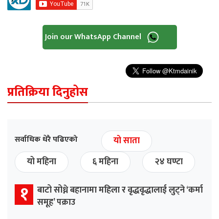
Join our WhatsApp Channel
प्रतिक्रिया दिनुहोस
सर्वाधिक धेरै पढिएको
यो साता
यो महिना
६ महिना
२४ घण्टा
१
बाटो सोध्ने बहानामा महिला र वृद्धवृद्धालाई लुट्ने ‘कर्मा
समूह’ पक्राउ