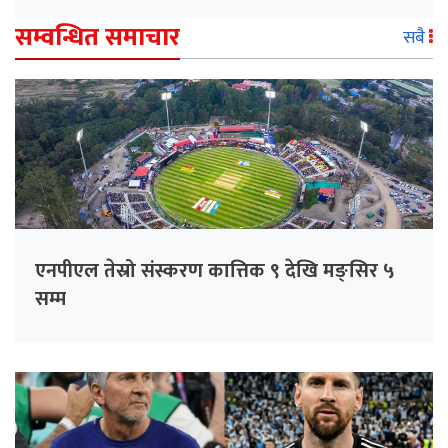
सम्वन्धित समाचार
सबै
एनपीएल तेस्रो संस्करण कात्तिक ९ देखि मङ्सिर ५
सम्म