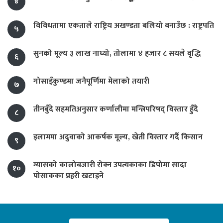
४
विविधतामा एकताले राष्ट्रिय अखण्डता बलियो बनाउँछ : राष्ट्रपति
५
सुनको मूल्य ३ लाख नाघ्यो, तोलामा ४ हजार ८ सयले वृद्धि
६
गोसाइँकुण्डमा जनैपूर्णिमा मेलाको तयारी
७
तीनबुँदे सहमतिअनुसार कर्णालीमा मन्त्रिपरिषद् विस्तार हुँदै
८
इलाममा अदुवाको आकर्षक मूल्य, खेती विस्तार गर्दै किसान
९
ग्यासको कालोबजारी रोक्न उपत्यकाका डिपोमा सादा
१०
पोसाकका प्रहरी खटाइने