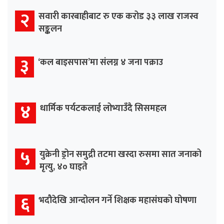
२
सवारी कारबाहीबाट रु एक करोड ३३ लाख राजस्व
सङ्कलन
३
‘कल बाइसपास’मा संलग्न ४ जना पक्राउ
४
धार्मिक पर्यटकलाई लोभ्याउँदै सिसमहल
५
युक्रेनी ड्रोन समुद्री तटमा खस्दा रुसमा सात जनाको
मृत्यु, ४० घाइते
६
भदौदेखि आन्दोलन गर्ने शिक्षक महासंघको घोषणा