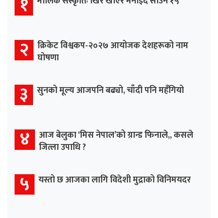
१
मौलिक संस्कृतिः खिर खाएर मनाइँदै साउन १५
२
क्रिकेट विश्वकप-२०२७ आयोजक देशहरूको नाम
घोषणा
३
सुनको मूल्य आजपनि बढ्यो, चाँदी पनि महँगियो
४
आज बेलुका ‘मिस नेपाल’को ग्रान्ड फिनाले,, कसले
जित्ला उपाधि ?
५
यस्तो छ आजका लागि विदेशी मुद्राको विनिमयदर