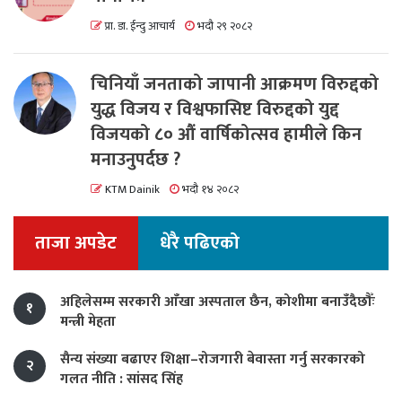
प्रा. डा. ईन्दु आचार्य
भदौ २९ २०८२
चिनियाँ जनताको जापानी आक्रमण विरुद्दको
युद्ध विजय र विश्वफासिष्ट विरुद्दको युद्द
विजयको ८० औं वार्षिकोत्सव हामीले किन
मनाउनुपर्दछ ?
KTM Dainik
भदौ १४ २०८२
ताजा अपडेट
धेरै पढिएको
अहिलेसम्म सरकारी आँखा अस्पताल छैन, कोशीमा बनाउँदैछौँः
१
मन्त्री मेहता
सैन्य संख्या बढाएर शिक्षा–रोजगारी बेवास्ता गर्नु सरकारको
२
गलत नीति : सांसद सिंह