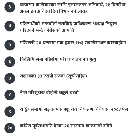
घरजग्गा कारोबारका लागि इजाजतपत्र अनिवार्य, २१ दिनभित्र
३
अनलाइन आवेदन दिन विभागको आग्रह
प्रतिष्पर्धीको अन्तर्वार्ता नसकिँदै प्राधिकरण अध्यक्ष नियुक्त
४
गरिएको भन्दै काँग्रेसको आपत्ति
पछिल्लो २४ घण्टामा एक हजार १७३ सवारीसाधन कारबाहीमा
५
फिलिपिन्समा पहिरोमा परी चार जनाको मृत्यु
६
सशस्त्रका ३३ एसपी सरुवा (सूचीसहित)
७
नेप्से परिसूचक दोहोरो अङ्कले घट्यो
८
राष्ट्रियसभामा सङ्क्रामक पशु रोग नियन्त्रण विधेयक, २०८३ पेस
९
कांग्रेस पूर्वसभापति देउवा २६ साउनमा काठमाडौं उत्रिने
१०