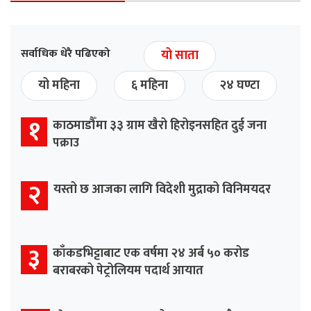
सर्वाधिक धेरै पढिएको
यो साता
यो महिना
६ महिना
२४ घण्टा
१
काठमाडौँमा ३३ ग्राम खैरो हिरोइनसहित दुई जना
पक्राउ
२
यस्तो छ आजका लागि विदेशी मुद्राको विनिमयदर
३
काँकडभिट्टाबाट एक वर्षमा २४ अर्ब ५० करोड
बराबरको पेट्रोलियम पदार्थ आयात