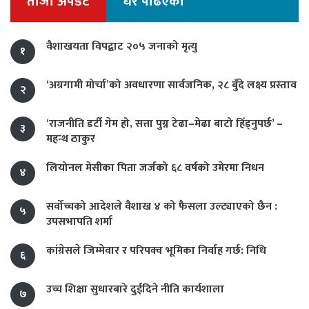
ताजा अपडेट
धेरै पढिएको
वैशाखयता विपद्बाट २०५ जनाको मृत्यु
१
‘अग्रगामी मोर्चा’को अवधारणा सार्वजनिक, २८ बुँदे लक्ष्य प्रस्ताव
२
‘राजनीति डर्टी गेम हो, सत्ता पुग्न टेढा–मेढा बाटो हिँड्नुपर्छ’ –
३
महन्थ ठाकुर
लियोनल मेसीका पिता जर्जको ६८ वर्षको उमेरमा निधन
४
सर्वोच्चको आदेशले वैशाख ४ को फैसला उल्ट्याएको छैन :
५
उपसभापति शर्मा
कांग्रेसले जिम्मेवार र परिपक्व भूमिका निर्वाह गर्छ: निधि
६
उच्च शिक्षा सुधारबारे दुईदिने नीति कार्यशाला
७