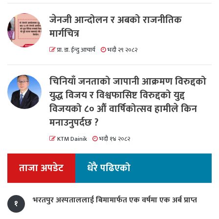
जेनजी आन्दोलन र अबको राजनीतिक
मार्गचित्र
प्रा. डा. ईन्दु आचार्य
भदौ २९ २०८२
चिनियाँ जनताको जापानी आक्रमण विरुद्दको
युद्ध विजय र विश्वफासिष्ट विरुद्दको युद्द
विजयको ८० औं वार्षिकोत्सव हामीले किन
मनाउनुपर्दछ ?
KTM Dainik
भदौ १४ २०८२
ताजा अपडेट
धेरै पढिएको
भरतपुर अस्पताललाई बिमामार्फत एक वर्षमा एक अर्ब प्राप्त
१