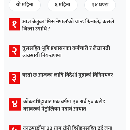
यो महिना
६ महिना
२४ घण्टा
१
आज बेलुका ‘मिस नेपाल’को ग्रान्ड फिनाले,, कसले
जित्ला उपाधि ?
२
घुससहित भूमि प्रशासनका कर्मचारी र लेखापढी
व्यवसायी नियन्त्रणमा
३
यस्तो छ आजका लागि विदेशी मुद्राको विनिमयदर
४
काँकडभिट्टाबाट एक वर्षमा २४ अर्ब ५० करोड
बराबरको पेट्रोलियम पदार्थ आयात
काठमाडौँमा ३३ ग्राम खैरो हिरोइनसहित दुई जना