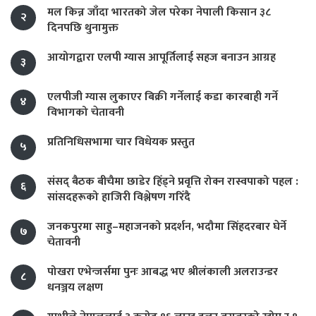
मल किन्न जाँदा भारतको जेल परेका नेपाली किसान ३८
२
दिनपछि थुनामुक्त
आयोगद्वारा एलपी ग्यास आपूर्तिलाई सहज बनाउन आग्रह
३
एलपीजी ग्यास लुकाएर बिक्री गर्नेलाई कडा कारबाही गर्ने
४
विभागको चेतावनी
प्रतिनिधिसभामा चार विधेयक प्रस्तुत
५
संसद् बैठक बीचैमा छाडेर हिँड्ने प्रवृत्ति रोक्न रास्वपाको पहल :
६
सांसदहरूको हाजिरी विश्लेषण गरिँदै
जनकपुरमा साहु–महाजनको प्रदर्शन, भदौमा सिंहदरबार घेर्ने
७
चेतावनी
पोखरा एभेन्जर्समा पुनः आबद्ध भए श्रीलंकाली अलराउन्डर
८
धनञ्जय लक्षण