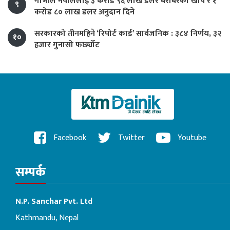
गाभीले नेपाललाई ३ करोड ९६ लाख डलर बराबरको खोप र १
९
करोड ८० लाख डलर अनुदान दिने
सरकारको तीनमहिने ‘रिपोर्ट कार्ड’ सार्वजनिक : ३८४ निर्णय, ३२
१०
हजार गुनासो फर्छ्योट
Facebook
Twitter
Youtube
सम्पर्क
N.P. Sanchar Pvt. Ltd
Kathmandu, Nepal