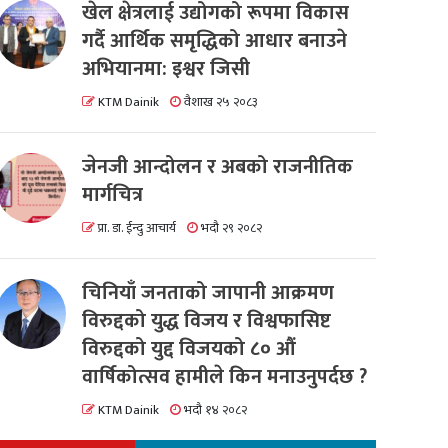
खेल क्षेत्रलाई उद्योगको रूपमा विकास
गर्दै आर्थिक समृद्धिको आधार बनाउने
अभियानमा: इश्वर जिसी
KTM Dainik
वैशाख २५ २०८३
जेनजी आन्दोलन र अबको राजनीतिक
मार्गचित्र
प्रा. डा. ईन्दु आचार्य
भदौ २९ २०८२
चिनियाँ जनताको जापानी आक्रमण
विरुद्दको युद्ध विजय र विश्वफासिष्ट
विरुद्दको युद्द विजयको ८० औं
वार्षिकोत्सव हामीले किन मनाउनुपर्दछ ?
KTM Dainik
भदौ १४ २०८२