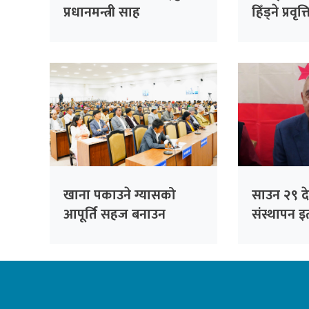
प्रधानमन्त्री साह
हिँड्ने प्रवृत
रास्वपाको
सांसदहरूक
विश्लेषण गरि
खाना पकाउने ग्यासको
साउन २९ देख
आपूर्ति सहज बनाउन
संस्थापन इत
सांसदको जोड
भेला, पूर्व
सम्बोधन गर्न