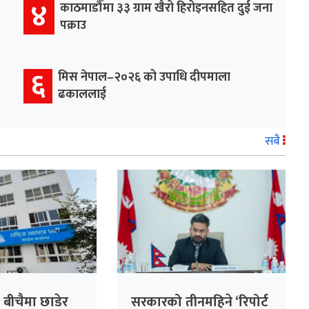
४
काठमाडौँमा ३३ ग्राम खैरो हिरोइनसहित दुई जना
पक्राउ
६
मिस नेपाल–२०२६ को उपाधि दीपमाला
ढकाललाई
सबै
 बीचैमा छाडेर
सरकारको तीनमहिने ‘रिपोर्ट