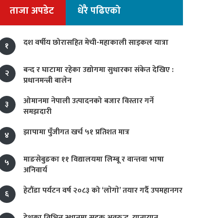
ताजा अपडेट
धेरै पढिएको
दश वर्षीय छोरासहित मेची-महाकाली साइकल यात्रा
१
बन्द र घाटामा रहेका उद्योगमा सुधारका संकेत देखिए :
२
प्रधानमन्त्री बालेन
ओमानमा नेपाली उत्पादनको बजार विस्तार गर्ने
३
समझदारी
झापामा पुँजीगत खर्च ५१ प्रतिशत मात्र
४
माङसेबुङका ११ विद्यालयमा लिम्बू र वान्तवा भाषा
५
अनिवार्य
हेटौंडा पर्यटन वर्ष २०८३ को ‘लाेगाे’ तयार गर्दै उपमहानगर
६
देशका विभिन्न स्थानमा सडक अवरुद्ध, यातायात