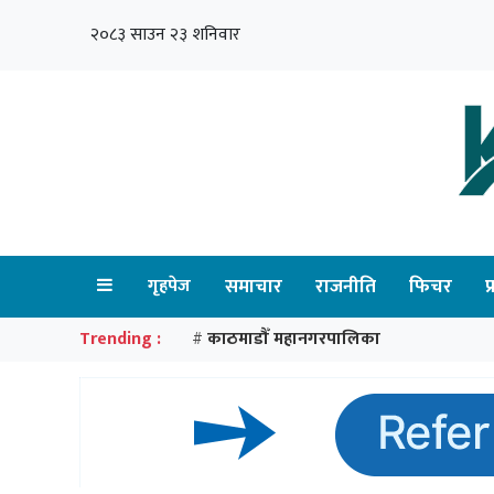
२०८३ साउन २३ शनिवार
गृहपेज
समाचार
राजनीति
फिचर
प
Trending :
काठमाडौँ महानगरपालिका
#