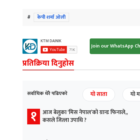
#
केपी शर्मा ओली
Join our WhatsApp C
प्रतिक्रिया दिनुहोस
सर्वाधिक धेरै पढिएको
यो साता
यो म
१
आज बेलुका ‘मिस नेपाल’को ग्रान्ड फिनाले,,
कसले जित्ला उपाधि ?