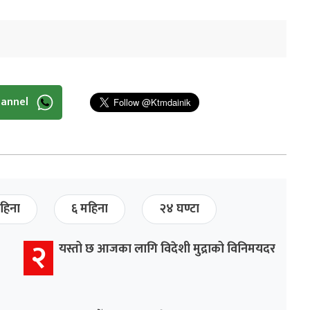
hannel
हिना
६ महिना
२४ घण्टा
२
यस्तो छ आजका लागि विदेशी मुद्राको विनिमयदर