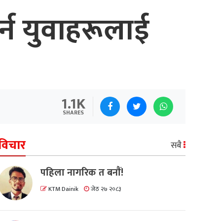
र्न युवाहरूलाई
1.1K
SHARES
विचार
सबै
पहिला नागरिक त बनाैं!
KTM Dainik
जेठ २७ २०८३