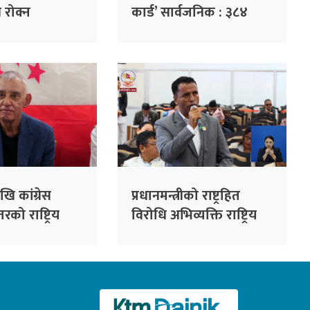
्ति रोक्न
कार्ड’ सार्वजनिक : ३८४
 पहल :
निर्णय, ३२ हजार गुनासो
ो हाजिरी
फर्छ्योट
ँदै
ि कांग्रेस
प्रधानमन्त्रीको राष्ट्रहित
रको राष्ट्रिय
विरोधि अभिव्यक्ति राष्ट्रिय
सभापति देउवाले
रेकर्डमा राख्न सकिँदैनः प्रमुख
े
सचेतक दुलाल