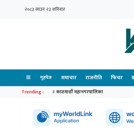
२०८३ साउन २३ शनिवार
गृहपेज
समाचार
राजनीति
फिचर
प
Trending :
काठमाडौँ महानगरपालिका
#