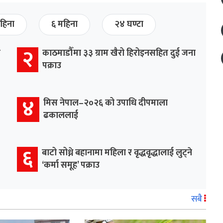
हिना
६ महिना
२४ घण्टा
२
र
काठमाडौँमा ३३ ग्राम खैरो हिरोइनसहित दुई जना
पक्राउ
४
मिस नेपाल–२०२६ को उपाधि दीपमाला
ढकाललाई
६
बाटो सोध्ने बहानामा महिला र वृद्धवृद्धालाई लुट्ने
‘कर्मा समूह’ पक्राउ
सबै