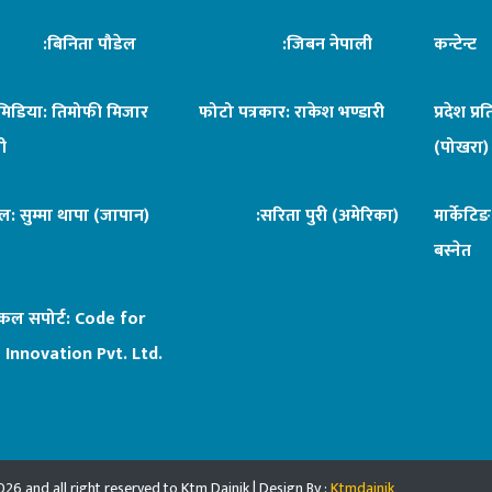
िनिता पौडेल
:जिबन नेपाली
कन्टेन्
िमिडिया: तिमोफी मिजार
फोटो पत्रकार: राकेश भण्डारी
प्रदेश प्र
ी
(पोखरा)
ल: सुम्मा थापा (जापान)
:सरिता पुरी (अमेरिका)
मार्केटि
बस्नेत
िकल सपोर्ट:
Code for
 Innovation Pvt. Ltd.
26 and all right reserved to Ktm Dainik | Design By :
Ktmdainik