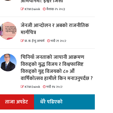
अभियानमा: इश्वर जिसी
KTM Dainik
वैशाख २५ २०८३
जेनजी आन्दोलन र अबको राजनीतिक
मार्गचित्र
प्रा. डा. ईन्दु आचार्य
भदौ २९ २०८२
चिनियाँ जनताको जापानी आक्रमण
विरुद्दको युद्ध विजय र विश्वफासिष्ट
विरुद्दको युद्द विजयको ८० औं
वार्षिकोत्सव हामीले किन मनाउनुपर्दछ ?
KTM Dainik
भदौ १४ २०८२
ताजा अपडेट
धेरै पढिएको