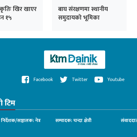
्कृतिः खिर खाएर
बाघ संरक्षणमा स्थानीय
उन १५
समुदायको भूमिका
महत्वपूर्ण
Facebook
Twitter
Youtube
रो टिम
ध निर्देशक/सञ्चालक: नेत्र
सम्पादक: चन्दा क्षेत्री
संवाददात