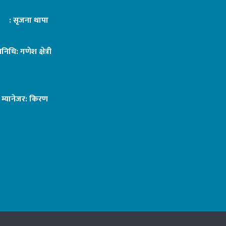
ट : सृजना थापा
तिनिधि: गणेश क्षेत्री
ङ म्यानेजर: किरण