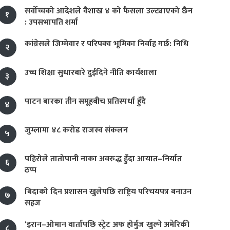
सर्वोच्चको आदेशले वैशाख ४ को फैसला उल्ट्याएको छैन
१
: उपसभापति शर्मा
कांग्रेसले जिम्मेवार र परिपक्व भूमिका निर्वाह गर्छ: निधि
२
उच्च शिक्षा सुधारबारे दुईदिने नीति कार्यशाला
३
पाटन बारका तीन समूहबीच प्रतिस्पर्धा हुँदै
४
जुम्लामा ४८ करोड राजस्व संकलन
५
पहिरोले तातोपानी नाका अवरुद्ध हुँदा आयात–निर्यात
६
ठप्प
बिदाको दिन प्रशासन खुलेपछि राष्ट्रिय परिचयपत्र बनाउन
७
सहज
‘इरान–ओमान वार्तापछि स्ट्रेट अफ होर्मुज खुल्ने अमेरिकी
८