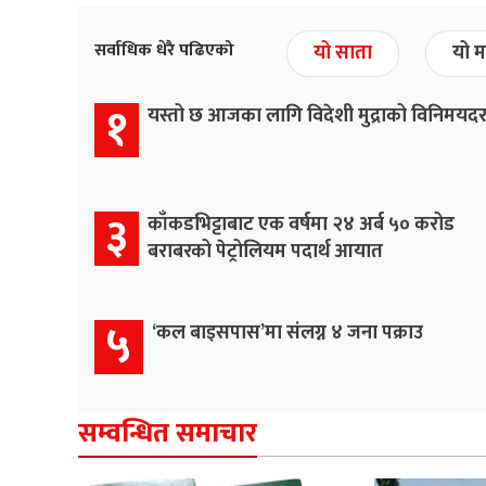
सर्वाधिक धेरै पढिएको
यो साता
यो म
१
यस्तो छ आजका लागि विदेशी मुद्राको विनिमयद
३
काँकडभिट्टाबाट एक वर्षमा २४ अर्ब ५० करोड
बराबरको पेट्रोलियम पदार्थ आयात
५
‘कल बाइसपास’मा संलग्न ४ जना पक्राउ
सम्वन्धित समाचार