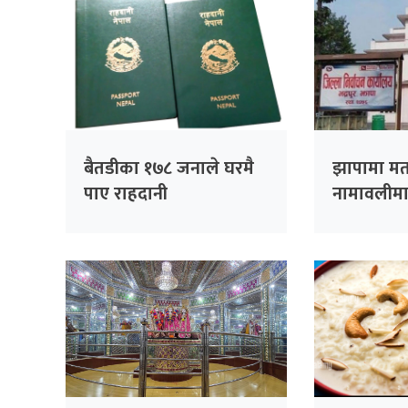
बैतडीका १७८ जनाले घरमै
झापामा म
पाए राहदानी
नामावलीमा न
राष्ट्रिय पर
बढ्दो