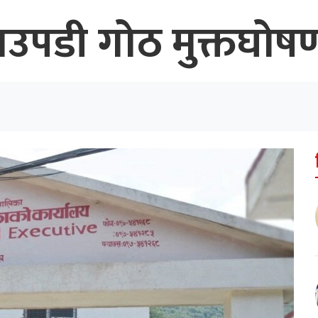
उपडी गोठ मुक्तघोष