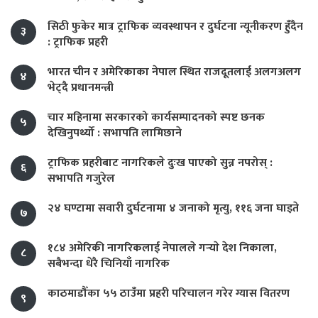
सिठी फुकेर मात्र ट्राफिक व्यवस्थापन र दुर्घटना न्यूनीकरण हुँदैन
३
: ट्राफिक प्रहरी
भारत चीन र अमेरिकाका नेपाल स्थित राजदूतलाई अलगअलग
४
भेट्दै प्रधानमन्त्री
चार महिनामा सरकारको कार्यसम्पादनको स्पष्ट छनक
५
देखिनुपर्थ्यो : सभापति लामिछाने
ट्राफिक प्रहरीबाट नागरिकले दुःख पाएको सुन्न नपरोस् :
६
सभापति गजुरेल
२४ घण्टामा सवारी दुर्घटनामा ४ जनाको मृत्यु, ११६ जना घाइते
७
१८४ अमेरिकी नागरिकलाई नेपालले गर्‍याे देश निकाला,
८
सबैभन्दा धेरै चिनियाँ नागरिक
काठमाडौँका ५५ ठाउँमा प्रहरी परिचालन गरेर ग्यास वितरण
९