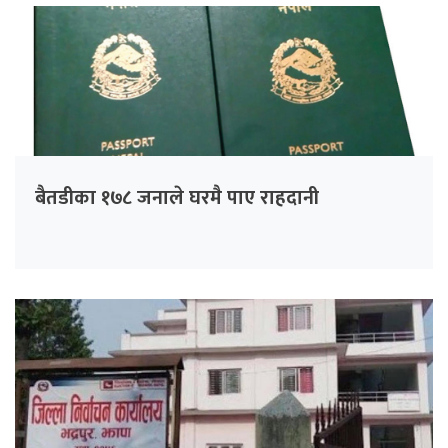
बैतडीका १७८ जनाले घरमै पाए राहदानी