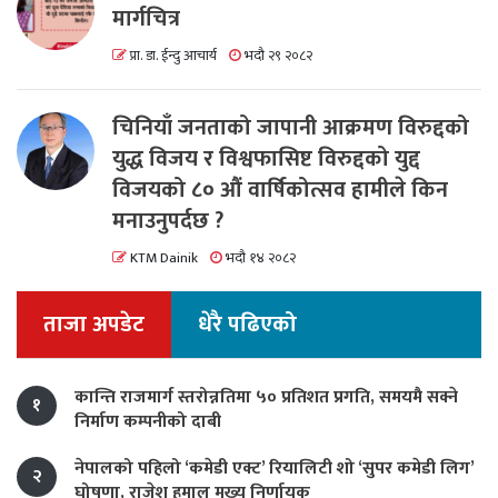
मार्गचित्र
प्रा. डा. ईन्दु आचार्य
भदौ २९ २०८२
चिनियाँ जनताको जापानी आक्रमण विरुद्दको
युद्ध विजय र विश्वफासिष्ट विरुद्दको युद्द
विजयको ८० औं वार्षिकोत्सव हामीले किन
मनाउनुपर्दछ ?
KTM Dainik
भदौ १४ २०८२
ताजा अपडेट
धेरै पढिएको
कान्ति राजमार्ग स्तरोन्नतिमा ५० प्रतिशत प्रगति, समयमै सक्ने
१
निर्माण कम्पनीको दाबी
नेपालको पहिलो ‘कमेडी एक्ट’ रियालिटी शो ‘सुपर कमेडी लिग’
२
घोषणा, राजेश हमाल मुख्य निर्णायक