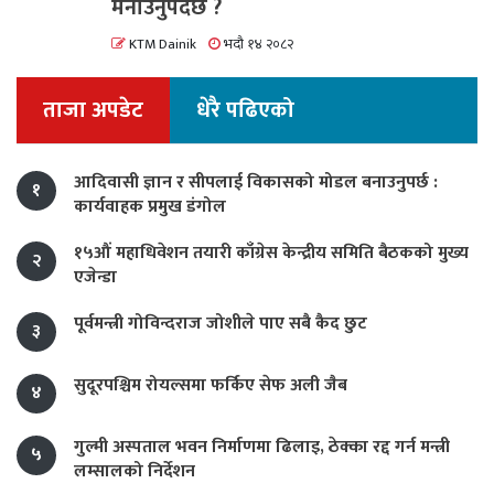
मनाउनुपर्दछ ?
KTM Dainik
भदौ १४ २०८२
ताजा अपडेट
धेरै पढिएको
आदिवासी ज्ञान र सीपलाई विकासको मोडल बनाउनुपर्छ :
१
कार्यवाहक प्रमुख डंगोल
१५औं महाधिवेशन तयारी काँग्रेस केन्द्रीय समिति बैठकको मुख्य
२
एजेन्डा
पूर्वमन्त्री गोविन्दराज जोशीले पाए सबै कैद छुट
३
सुदूरपश्चिम रोयल्समा फर्किए सेफ अली जैब
४
गुल्मी अस्पताल भवन निर्माणमा ढिलाइ, ठेक्का रद्द गर्न मन्त्री
५
लम्सालको निर्देशन