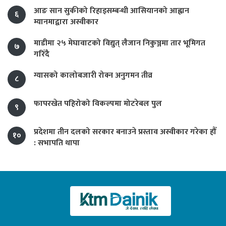
आङ सान सुकीको रिहाइसम्बन्धी आसियानको आह्वान
६
म्यानमाद्वारा अस्वीकार
माडीमा २५ मेघावाटको विद्युत् लैजान निकुञ्जमा तार भूमिगत
७
गरिँदै
ग्यासको कालोबजारी रोक्न अनुगमन तीव्र
८
फापरखेत पहिरोको विकल्पमा मोटरेबल पुल
९
प्रदेशमा तीन दलको सरकार बनाउने प्रस्ताव अस्वीकार गरेका हौँ
१०
: सभापति थापा