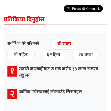
प्रतिक्रिया दिनुहोस
सर्वाधिक धेरै पढिएको
यो साता
यो महिना
६ महिना
२४ घण्टा
१
सवारी कारबाहीबाट रु एक करोड ३३ लाख राजस्व
सङ्कलन
२
धार्मिक पर्यटकलाई लोभ्याउँदै सिसमहल