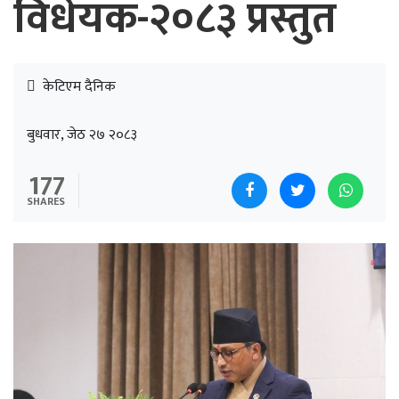
विधेयक-२०८३ प्रस्तुत
केटिएम दैनिक
बुधवार, जेठ २७ २०८३
177
SHARES