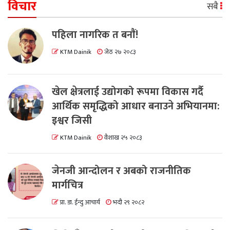
विचार
सबै
पहिला नागरिक त बनाैं!
KTM Dainik
जेठ २७ २०८३
खेल क्षेत्रलाई उद्योगको रूपमा विकास गर्दै
आर्थिक समृद्धिको आधार बनाउने अभियानमा:
इश्वर जिसी
KTM Dainik
वैशाख २५ २०८३
जेनजी आन्दोलन र अबको राजनीतिक
मार्गचित्र
प्रा. डा. ईन्दु आचार्य
भदौ २९ २०८२