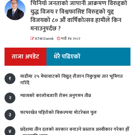
चिनियाँ जनताको जापानी आक्रमण विरुद्दको
युद्ध विजय र विश्वफासिष्ट विरुद्दको युद्द
विजयको ८० औं वार्षिकोत्सव हामीले किन
मनाउनुपर्दछ ?
KTM Dainik
भदौ १४ २०८२
ताजा अपडेट
धेरै पढिएको
माडीमा २५ मेघावाटको विद्युत् लैजान निकुञ्जमा तार भूमिगत
१
गरिँदै
ग्यासको कालोबजारी रोक्न अनुगमन तीव्र
२
फापरखेत पहिरोको विकल्पमा मोटरेबल पुल
३
प्रदेशमा तीन दलको सरकार बनाउने प्रस्ताव अस्वीकार गरेका हौँ
४